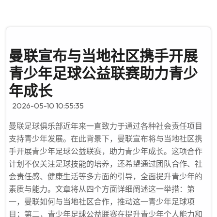
曼联宣布与当地社区携手开展
青少年足球公益联赛助力青少
年成长
2026-05-10 10:55:35
曼联足球俱乐部近年来一直致力于通过各种社会责任项目
支持青少年发展。在此背景下，曼联宣布将与当地社区携
手开展青少年足球公益联赛，助力青少年成长。这项合作
计划不仅关注足球技能的培养，还希望通过团队合作、社
会责任感、健康生活等多方面的引导，全面提升青少年的
素质与能力。文章将从四个方面详细阐述这一举措：第
一，曼联如何与当地社区合作，推动这一青少年足球项
目；第二，青少年足球公益联赛在提升青少年个人能力和