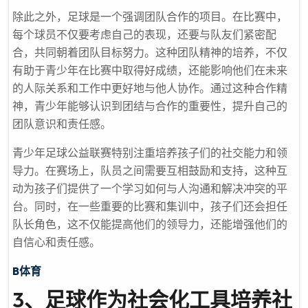
除此之外，足球是一个强调团队合作的项目。在比赛中，
每个球员不仅要考虑自己的表现，还要与队友们紧密配
合，共同朝着团队目标努力。这种团队精神的培养，不仅
有助于青少年在比赛中取得好成绩，还能影响他们在未来
的人际关系和工作中更好地与他人协作。通过这种合作精
神，青少年能够认识到团结与合作的重要性，提升自己的
团队意识和责任感。
青少年足球公益联赛特别注重培养孩子们的社交能力和领
导力。在赛场上，队员之间需要互相鼓励和支持，这种互
动为孩子们提供了一个学习如何与人沟通和解决冲突的平
台。同时，在一些重要的比赛和集训中，孩子们还会担任
队长角色，这不仅能提高他们的领导力，还能增强他们的
自信心和责任感。
B体育
3、足球作为社会化工具培养社