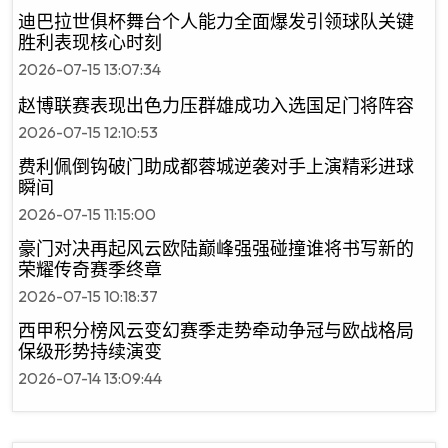
迪巴拉世俱杯舞台个人能力全面爆发引领球队关键
胜利表现核心时刻
2026-07-15 13:07:34
赵博联赛表现出色力压群雄成功入选国足门将阵容
2026-07-15 12:10:53
费利佩倒钩破门助成都蓉城逆袭对手上演精彩进球
瞬间
2026-07-15 11:15:00
豪门对决再起风云欧陆巅峰强强碰撞谁将书写新的
荣耀传奇赛季终章
2026-07-15 10:18:37
西甲积分榜风云变幻赛季走势牵动争冠与欧战格局
保级形势持续演变
2026-07-14 13:09:44