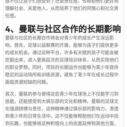
感不仅让孩子们感受到了社会责任感，也帮助他们更好地
理解社会、关爱他人，从而培养了他们的同情心和社交责
任感。
4、曼联与社区合作的长期影响
曼联与社区的长期合作将会对青少年的成长产生深远影
响。首先，足球公益联赛的开展，能够为孩子们提供更多
的成长机会。通过这种平台，许多有天赋的孩子可能会被
挖掘出来，进入更高层次的足球培训体系，从而实现他们
的职业梦想。同时，项目的长期运作也能够为青少年提供
稳定的运动场所和训练资源，避免了青少年在成长过程中
面临资源短缺的问题。
其次，曼联的参与使得这些青少年在球场上不仅能学习到
技能，还能感受到大俱乐部的文化和精神。曼联的足球文
化强调拼搏与责任，这种精神通过俱乐部的影响力，渗透
到青少年的日常生活中。这不仅能够帮助他们在运动中找
到乐趣，也能够将这种积极向上的态度延伸到其他方面，