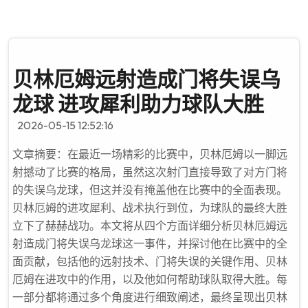
贝林厄姆远射造成门将失误乌
龙球 进攻犀利助力球队大胜
2026-05-15 12:52:16
文章摘要：在最近一场精彩的比赛中，贝林厄姆以一脚远
射撼动了比赛的格局，虽然这次射门直接导致了对方门将
的失误乌龙球，但这并没有掩盖他在比赛中的全面表现。
贝林厄姆的进攻犀利、战术执行到位，为球队的最终大胜
立下了赫赫战功。本文将从四个方面详细分析贝林厄姆远
射造成门将失误乌龙球这一事件，并探讨他在比赛中的全
面贡献，包括他的远射技术、门将失误的关键作用、贝林
厄姆在进攻中的作用，以及他如何帮助球队取得大胜。每
一部分都将通过多个角度进行细致阐述，最终呈现出贝林