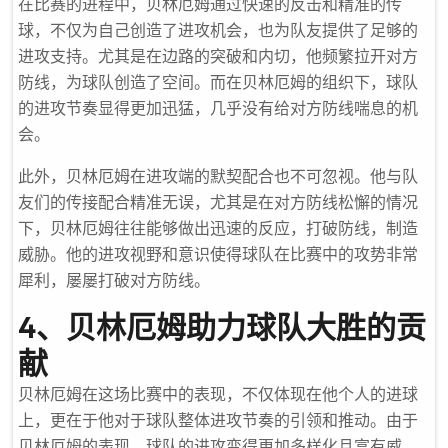
在比赛的进程中，贝林厄姆通过快速的反击和精准的传
球，不仅为自己创造了进攻机会，也为队友提供了足够的
进攻支持。尤其是在边路的突破和内切，他频繁拉开对方
防线，为球队创造了空间。而在贝林厄姆的组织下，球队
的进攻节奏显得更加迅猛，几乎没有给对方防线喘息的机
会。
此外，贝林厄姆在进攻端的默契配合也不可忽视。他与队
友们的传接配合精准无误，尤其是在对方防线松懈的情况
下，贝林厄姆往往能够做出迅速的反应，打破防线，制造
威胁。他的进攻视野和意识使得球队在比赛中的攻势非常
犀利，屡屡打破对方防线。
4、贝林厄姆助力球队大胜的贡
献
贝林厄姆在这场比赛中的表现，不仅体现在他个人的进球
上，更在于他对于球队整体进攻节奏的引领和推动。由于
贝林厄姆的表现，球队的进攻变得更加多样化且富有威