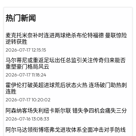
热门新闻
麦克托米奈补时连进两球绝杀布伦特福德 曼联惊险
逆转获胜
2026-07-17 12:15:15
马尔蒂尼或重返足坛出任总监引关注传奇归来能否
重塑豪门格局风云
2026-07-17 11:18:24
霍伊伦打破英超进球荒后状态火热 连场破门助热刺
连胜
2026-07-17 10:20:02
阿森纳客场失利纽卡斯尔联 错失争四机会痛失三分
2026-07-16 13:08:33
阿尔马达领衔博塔弗戈进攻体系全面冲击对手防线