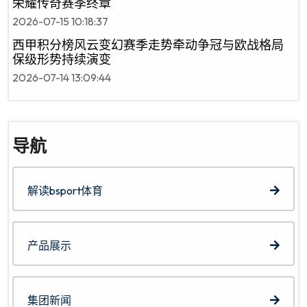
荣耀传奇赛季终章
2026-07-15 10:18:37
西甲积分榜风云变幻赛季走势牵动争冠与欧战格局
保级形势持续演变
2026-07-14 13:09:44
导航
解读bsport体育
产品展示
集团新闻