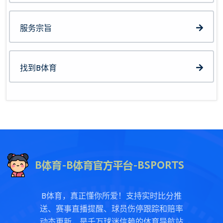
服务宗旨
找到B体育
B体育，真正懂你所爱！支持实时比分推
送、赛事直播提醒、球员伤停跟踪和赔率
动态更新，是千万球迷信赖的体育导航站