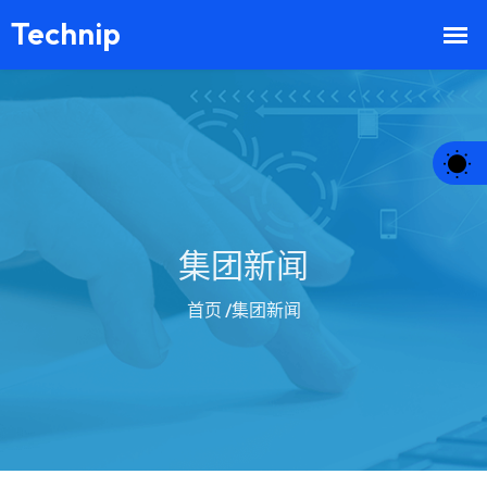
集团新闻
首页
/集团新闻