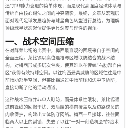
迷”并非能力衰退的简单体现，而是现代高强度足球体系与
传统自由核心踢法之间的冲突缩影。最终，文章从宏观层
面对现代足球发展趋势与球星角色转型进行总结，为理解
顶级球星状态起伏提供更具深度与理性的视角。
一、战术空间压缩
在对阵莱比锡的比赛中，梅西最直观的困境来自于空间的
全面压缩。莱比锡以高位逼抢与区域联防结合的战术结
构，对梅西形成多层次包夹，使其难以在传统“右肋部自由
区”获得有效持球空间。以往梅西最具威胁的区域往往是中
前场肋部半空间，但莱比锡通过中场前压和边中卫协防，
直接切断了他的活动通道。
这种战术压缩并非单人盯防，而是体系性限制。莱比锡通
过前锋线的回撤干扰、双后腰的横向覆盖以及边路球员的
内收保护，构建出立体防守网络。梅西一旦接球，往往面
临两人以上的封锁，失去了以往“一对一创造机会”的战术