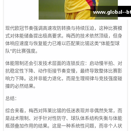
现代欧冠节奏强调高速攻防转换与持续压迫，这种比赛模
式对体能储备提出极高要求。梅西的技术依然顶级，但身
体响应速度与恢复能力已难以匹配莱比锡这类“体能型球
队”的比赛强度。
体能限制还会引发技术层面的连锁反应：启动慢半拍、对
抗稳定性下降、动作衔接节奏变慢，最终导致整体比赛影
响力下降。这并非能力退化，而是生理规律与竞技强度碰
撞的必然结果。
总结：
综合来看，梅西对阵莱比锡的低迷表现并非偶然失常，而
是战术限制、对手针对性防守、球队体系结构失衡与体能
瓶颈叠加作用的结果。这是一种系统性问题，而非个人状