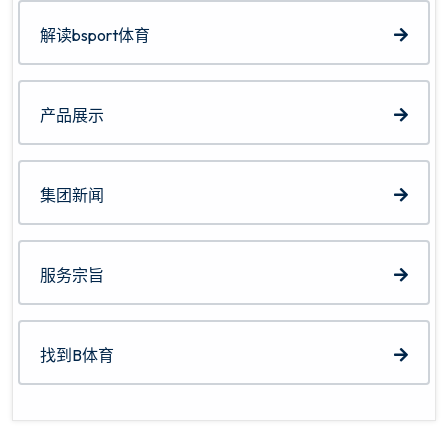
解读bsport体育
产品展示
集团新闻
服务宗旨
找到B体育