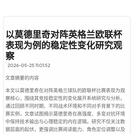
以莫德里奇对阵英格兰欧联杯
表现为例的稳定性变化研究观
察
2026-05-25 11:01:52
文章摘要的内容
本文以莫德里奇在对阵英格兰球队的欧联杯比赛表现为观
察核心，围绕其竞技稳定性的变化展开系统研究与分析。
通过回顾不同时期、不同战术环境和不同对手背景下的比
赛实例，文章试图揭示莫德里奇在高强度、多变对抗环境
中保持技术输出与心理稳定的内在逻辑。研究不仅关注数
据层面的起伏，更强调比赛阅读能力、角色定位调整以及