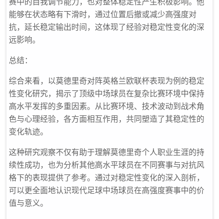
赛中的自我调节能力，也对整体稳定性产生积极影响。他
能够在状态略有下滑时，通过位置后撤或减少高强度对
抗，延长稳定输出时间，这体现了经验对稳定性变化的深
远影响。
总结：
综合来看，以莫德里奇对阵英格兰欧联杯表现为例的稳定
性变化研究，揭示了顶级中场球员在复杂比赛环境中保持
高水平发挥的多重因素。从比赛环境、技术波动到战术角
色与心理经验，各方面相互作用，共同塑造了其稳定性的
变化轨迹。
这种研究观察不仅有助于理解莫德里奇个人职业生涯的持
续性成功，也为分析其他高水平球员在不同赛事与对抗风
格下的表现提供了参考。通过对稳定性变化的深入剖析，
可以更全面地认识现代足球中场球员在高强度赛事中的价
值与意义。