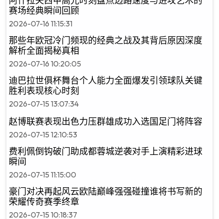
阿什拉夫西甲高光时刻盘点边路速度与进攻艺术的
赛场经典瞬间回顾
2026-07-16 11:15:31
那些年欧冠冷门频现的经典之战及其背后原因深度
解析全面揭秘真相
2026-07-16 10:20:05
迪巴拉世俱杯舞台个人能力全面爆发引领球队关键
胜利表现核心时刻
2026-07-15 13:07:34
赵博联赛表现出色力压群雄成功入选国足门将阵容
2026-07-15 12:10:53
费利佩倒钩破门助成都蓉城逆袭对手上演精彩进球
瞬间
2026-07-15 11:15:00
豪门对决再起风云欧陆巅峰强强碰撞谁将书写新的
荣耀传奇赛季终章
2026-07-15 10:18:37