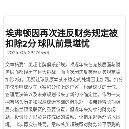
埃弗顿因再次违反财务规定被
扣除2分 球队前景堪忧
2026-05-29 17:15:43
文章摘要：英超老牌俱乐部埃弗顿近年来在竞技层面与财
务层面都经历了巨大挑战，而再次因违反英超财务规定被
扣除2分，无疑让球队原本就不稳定的处境雪上加霜。扣分
不仅影响球队在联赛积分榜上的位置，也给球队的士气、
管理层决策以及未来规划带来了新的不确定性。作为一支
拥有悠久历史和深厚球迷基础的俱乐部，埃弗顿曾长期稳
居英格兰顶级联赛的重要位置，但近年来持续的财务问
题、投资压力以及竞技成绩的波动，让俱乐部逐渐陷入困
境。此次再次被处罚，意味着英超联盟对财务公平原则的