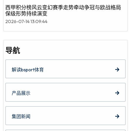
西甲积分榜风云变幻赛季走势牵动争冠与欧战格局
保级形势持续演变
2026-07-14 13:09:44
导航
解读bsport体育
产品展示
集团新闻