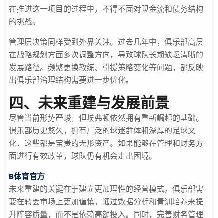
在推进这一项目的过程中，不得不面对现金流和债务结构
的挑战。
管理层决策同样受到外界关注。过去几年中，俱乐部高层
在战略规划方面多次调整方向，导致球队长期缺乏清晰的
发展路径。频繁更换教练、引援策略变化等问题，都反映
出俱乐部治理结构需要进一步优化。
四、未来重建与发展前景
尽管当前形势严峻，但埃弗顿依然拥有重新崛起的基础。
俱乐部历史悠久，拥有广泛的球迷群体和深厚的足球文
化，这些都是宝贵的无形资产。如果能够在管理和财务方
面进行有效改革，球队仍有机会走出困境。
B体育官方
未来重建的关键在于建立更加理性的经营模式。俱乐部需
要在转会市场上更加谨慎，通过数据分析和青训培养来提
升阵容质量，而不是依赖高额投入。同时，完善财务管理