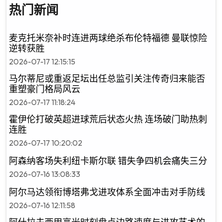
热门新闻
麦克托米奈补时连进两球绝杀布伦特福德 曼联惊险
逆转获胜
2026-07-17 12:15:15
马尔蒂尼或重返足坛出任总监引关注传奇归来能否
重塑豪门格局风云
2026-07-17 11:18:24
霍伊伦打破英超进球荒后状态火热 连场破门助热刺
连胜
2026-07-17 10:20:02
阿森纳客场失利纽卡斯尔联 错失争四机会痛失三分
2026-07-16 13:08:33
阿尔马达领衔博塔弗戈进攻体系全面冲击对手防线
2026-07-16 12:11:58