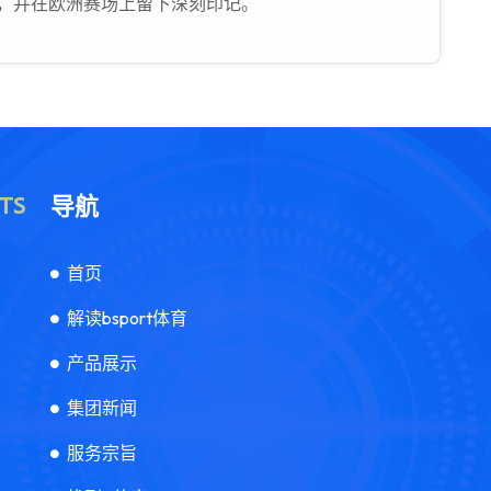
，并在欧洲赛场上留下深刻印记。
导航
首页
解读bsport体育
产品展示
集团新闻
服务宗旨