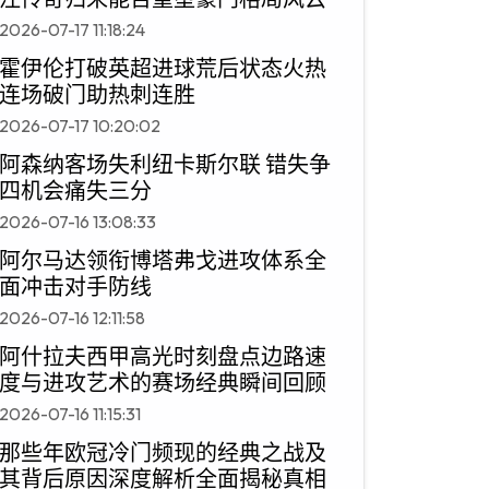
2026-07-17 11:18:24
霍伊伦打破英超进球荒后状态火热
连场破门助热刺连胜
2026-07-17 10:20:02
阿森纳客场失利纽卡斯尔联 错失争
四机会痛失三分
2026-07-16 13:08:33
阿尔马达领衔博塔弗戈进攻体系全
面冲击对手防线
2026-07-16 12:11:58
阿什拉夫西甲高光时刻盘点边路速
度与进攻艺术的赛场经典瞬间回顾
2026-07-16 11:15:31
那些年欧冠冷门频现的经典之战及
其背后原因深度解析全面揭秘真相