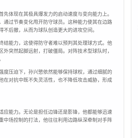
首先体现在其极具爆发力的启动速度与变向能力上。
，通过节奏变化甩开防守球员。这种能力使其在边路
得不后撤，从而为球队创造更大的进攻空间。
终结能力，这使得防守者难以预判其处理球方式。他
区外突然起脚远射，打破僵局。对阵技术型球队时，
。
强度压迫下，孙兴慜依然能够保持球权，通过细腻的
他在对抗中既不失灵活性，也不降低攻击威胁，形成
适应能力。无论是担任边锋还是影锋，他都能够迅速
重中场控制的打法，他往往利用边路纵深牵制对手阵