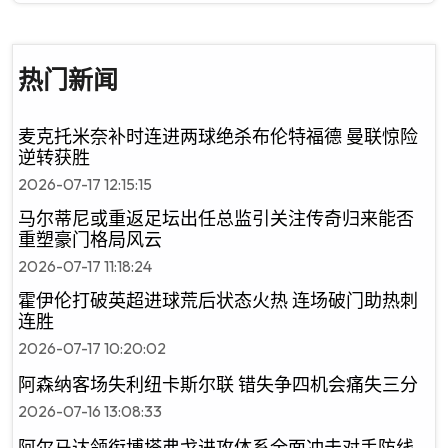
热门新闻
麦克托米奈补时连进两球绝杀布伦特福德 曼联惊险
逆转获胜
2026-07-17 12:15:15
马尔蒂尼或重返足坛出任总监引关注传奇归来能否
重塑豪门格局风云
2026-07-17 11:18:24
霍伊伦打破英超进球荒后状态火热 连场破门助热刺
连胜
2026-07-17 10:20:02
阿森纳客场失利纽卡斯尔联 错失争四机会痛失三分
2026-07-16 13:08:33
阿尔马达领衔博塔弗戈进攻体系全面冲击对手防线