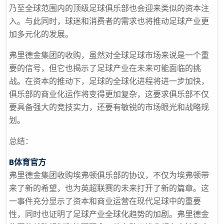
乃至全球范围内的顶级足球俱乐部也会迎来类似的资本注
入。与此同时，球迷和消费者的需求也将推动足球产业更
加多元化的发展。
弗里德金集团的收购，虽然对全球足球市场来说是一个重
要的信号，但它也揭示了足球产业在未来可能面临的挑
战。在资本的推动下，足球的全球化进程将进一步加快，
俱乐部的商业化运作将变得更加复杂，这要求俱乐部不仅
要具备强大的竞技实力，还要有敏锐的市场眼光和战略规
划。
总结：
B体育官方
弗里德金集团收购埃弗顿俱乐部的协议，不仅为埃弗顿带
来了新的希望，也为英超联赛的未来打开了新的篇章。这
一事件充分显示了资本和商业运营在现代足球中的重要
性，同时也证明了足球产业全球化趋势的加剧。弗里德金