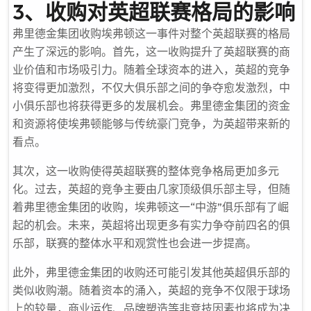
3、收购对英超联赛格局的影响
弗里德金集团收购埃弗顿这一事件对整个英超联赛的格局
产生了深远的影响。首先，这一收购提升了英超联赛的商
业价值和市场吸引力。随着全球资本的进入，英超的竞争
将变得更加激烈，不仅大俱乐部之间的争夺愈发激烈，中
小俱乐部也将获得更多的发展机会。弗里德金集团的资金
和资源将使埃弗顿能够与传统豪门竞争，为英超带来新的
看点。
其次，这一收购使得英超联赛的整体竞争格局更加多元
化。过去，英超的竞争主要由几家顶级俱乐部主导，但随
着弗里德金集团的收购，埃弗顿这一“中游”俱乐部有了崛
起的机会。未来，英超将出现更多有实力争夺前四名的俱
乐部，联赛的整体水平和观赏性也会进一步提高。
此外，弗里德金集团的收购还可能引发其他英超俱乐部的
类似收购潮。随着资本的涌入，英超的竞争不仅限于球场
上的较量，商业运作、品牌塑造等非竞技因素也将成为决