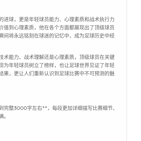
的进球，更是年轻球员能力、心理素质和战术执行力
价值到心理素质，他在各个方面都展现出了顶级球员
瞬间将永远铭刻在球迷的记忆中，成为足球历史中经
技术能力、战术理解还是心理素质，顶级球员在关键
现为年轻球员树立了榜样，也让足球世界见证了年轻
结果，更让人们重新认识到足球比赛中不可预测的魅
到完整3000字左右**，每段更加详细描写比赛细节、
满。