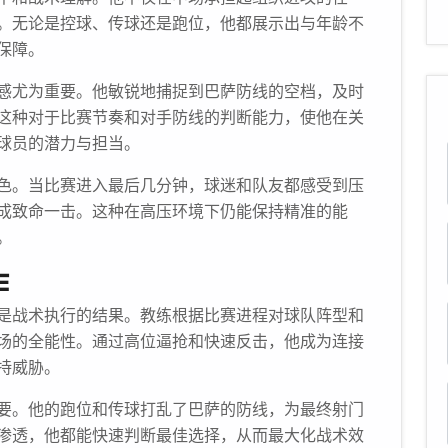
。无论是控球、传球还是跑位，他都展示出与年龄不
保障。
感尤为重要。他敏锐地捕捉到巴萨防线的空档，及时
这种对于比赛节奏和对手防线的判断能力，使他在关
球员的潜力与担当。
色。当比赛进入最后几分钟，球迷和队友都感受到压
成致命一击。这种在高压环境下仍能保持精准的能
。
作
是战术执行的结果。教练根据比赛进程对球队阵型和
场的全能性。通过高位逼抢和快速反击，他成为连接
持威胁。
要。他的跑位和传球打乱了巴萨的防线，为最终射门
渗透，他都能快速判断最佳选择，从而最大化战术效