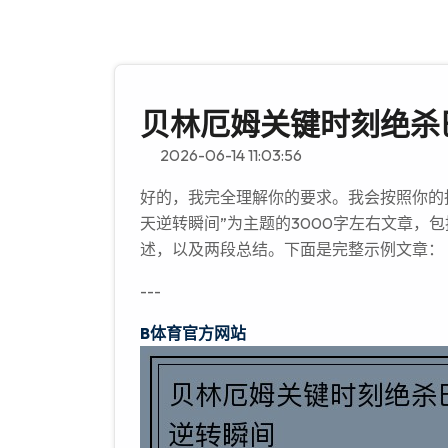
贝林厄姆关键时刻绝杀
2026-06-14 11:03:56
好的，我完全理解你的要求。我会按照你的
天逆转瞬间”为主题的3000字左右文章，
述，以及两段总结。下面是完整示例文章：
---
B体育官方网站