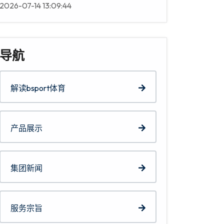
2026-07-14 13:09:44
导航
解读bsport体育
产品展示
集团新闻
服务宗旨