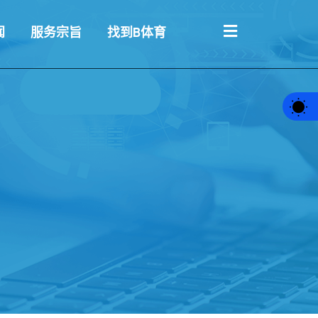
闻
服务宗旨
找到B体育