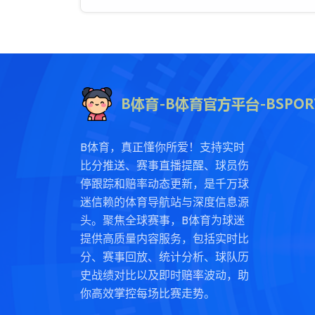
B体育，真正懂你所爱！支持实时
比分推送、赛事直播提醒、球员伤
停跟踪和赔率动态更新，是千万球
迷信赖的体育导航站与深度信息源
头。聚焦全球赛事，B体育为球迷
提供高质量内容服务，包括实时比
分、赛事回放、统计分析、球队历
史战绩对比以及即时赔率波动，助
你高效掌控每场比赛走势。