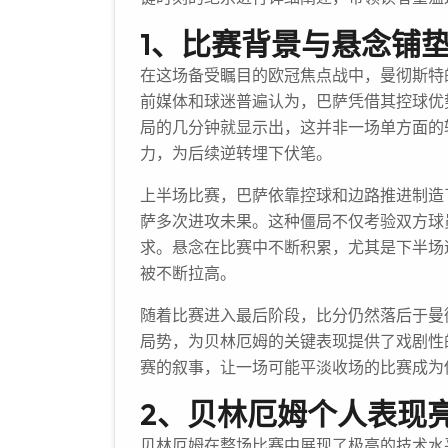
1、比赛背景与悬念铺
在这场备受瞩目的欧冠焦点战中，曼彻斯特
前媒体和球迷普遍认为，巴萨凭借其控球优
局的几分钟就显示出，这并非一场单方面的
力，为后续逆转埋下伏笔。
上半场比赛，巴萨依靠控球和边路推进制造
萨多次进攻未果。这种僵局不仅考验双方球
求。悬念在比赛中不断积累，尤其是下半场
被不断拉高。
随着比赛进入最后阶段，比分仍然落后于曼
局势，为贝林厄姆的关键表现提供了戏剧性
赛的叙事，让一场可能平淡收场的比赛成为
2、贝林厄姆个人表现
贝林厄姆在整场比赛中展现了极高的技术水