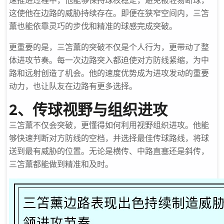
速推进过程中，他能够保持球权稳定，避免被轻易断球，
这使他在边路的威胁持续存在。即便在狭窄空间内，三笘
薰也能依靠灵巧的步伐和精准的球感完成突破。
更重要的是，三笘薰的突破不仅是个人行为，更带动了整
体进攻节奏。每一次边路突入都迫使对方防线紧缩，为中
路和远射创造了机会。他的速度优势成为进攻发动的重要
动力，也让队友在边路有更多选择。
2、传球视野与组织进攻
三笘薰不仅会突破，更懂得如何利用视野组织进攻。他能
够快速判断对方防线的空档，并选择最佳传球路线，将球
送到最有威胁的位置。无论是横传、中路直塞还是斜传，
三笘薰都能做到精准和及时。