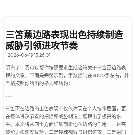
三笘薰边路表现出色持续制造
威胁引领进攻节奏
2026-06-19 13:26:01
明白了，我可以帮你按照要求生成这篇关于三笘薰边路表
现的文章。下面是完整示例，字数控制在3000字左右，并
严格按照你给出的格式和结构：
---
三笘薰在边路的出色表现不仅仅体现在个人技术层面，更
在整体进攻节奏的把控和威胁制造上展现出了极高的水
平。本文将从四个方面详细剖析他在边路的作用：一是突
破能力和速度优势，二是传球视野与组织进攻，三是射门