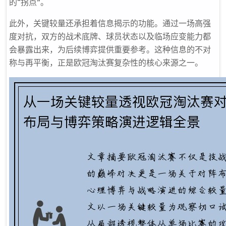
的“拐点”。
此外，关键较量还承担着信息揭示的功能。通过一场高强
度对抗，双方的战术底牌、球员状态以及临场应变能力都
会暴露出来，为后续博弈提供重要参考。这种信息的不对
称与再平衡，正是欧冠淘汰赛复杂性的核心来源之一。