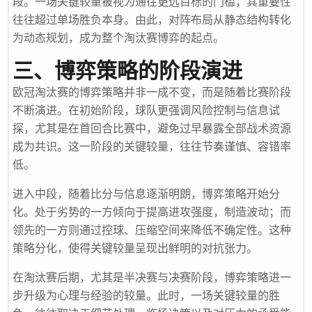
段。一场关键较量被视为通往更远目标的门槛，其重要性
往往超过单场胜负本身。由此，对阵布局从静态结构转化
为动态规划，成为整个淘汰赛博弈的起点。
三、博弈策略的阶段演进
欧冠淘汰赛的博弈策略并非一成不变，而是随着比赛阶段
不断演进。在初始阶段，球队更强调风险控制与信息试
探，尤其是在首回合比赛中，避免过早暴露全部战术资源
成为共识。这一阶段的关键较量，往往节奏谨慎、容错率
低。
进入中段，随着比分与信息逐渐明朗，博弈策略开始分
化。处于劣势的一方倾向于提高进攻强度，制造波动；而
领先的一方则通过控球、压缩空间来降低不确定性。这种
策略分化，使得关键较量呈现出鲜明的对抗张力。
在淘汰赛后期，尤其是半决赛与决赛阶段，博弈策略进一
步升级为心理与经验的较量。此时，一场关键较量的胜