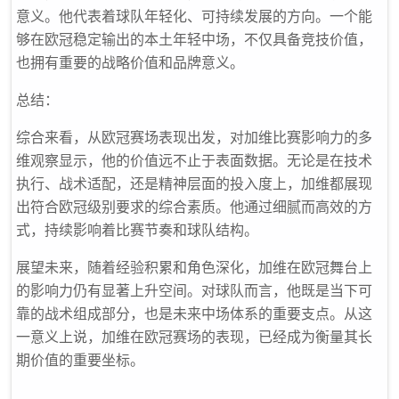
意义。他代表着球队年轻化、可持续发展的方向。一个能
够在欧冠稳定输出的本土年轻中场，不仅具备竞技价值，
也拥有重要的战略价值和品牌意义。
总结：
综合来看，从欧冠赛场表现出发，对加维比赛影响力的多
维观察显示，他的价值远不止于表面数据。无论是在技术
执行、战术适配，还是精神层面的投入度上，加维都展现
出符合欧冠级别要求的综合素质。他通过细腻而高效的方
式，持续影响着比赛节奏和球队结构。
展望未来，随着经验积累和角色深化，加维在欧冠舞台上
的影响力仍有显著上升空间。对球队而言，他既是当下可
靠的战术组成部分，也是未来中场体系的重要支点。从这
一意义上说，加维在欧冠赛场的表现，已经成为衡量其长
期价值的重要坐标。