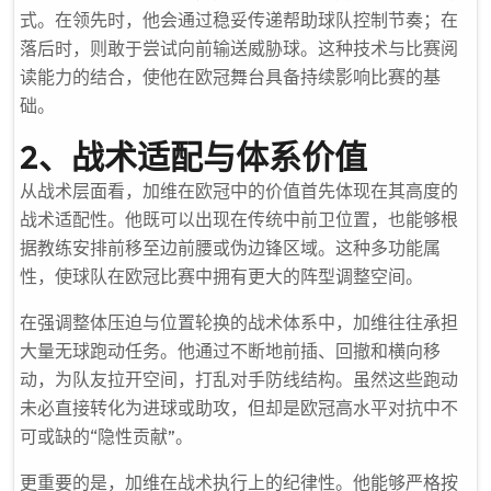
式。在领先时，他会通过稳妥传递帮助球队控制节奏；在
落后时，则敢于尝试向前输送威胁球。这种技术与比赛阅
读能力的结合，使他在欧冠舞台具备持续影响比赛的基
础。
2、战术适配与体系价值
从战术层面看，加维在欧冠中的价值首先体现在其高度的
战术适配性。他既可以出现在传统中前卫位置，也能够根
据教练安排前移至边前腰或伪边锋区域。这种多功能属
性，使球队在欧冠比赛中拥有更大的阵型调整空间。
在强调整体压迫与位置轮换的战术体系中，加维往往承担
大量无球跑动任务。他通过不断地前插、回撤和横向移
动，为队友拉开空间，打乱对手防线结构。虽然这些跑动
未必直接转化为进球或助攻，但却是欧冠高水平对抗中不
可或缺的“隐性贡献”。
更重要的是，加维在战术执行上的纪律性。他能够严格按