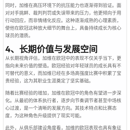
同时，加维在高压环境下的抗压能力也逐渐得到验证。面
对对手挑衅、裁判判罚或失误带来的压力，他更倾向于用
行动回应，而非情绪化反应。这种逐渐成熟的心理素质，
使他在欧冠这种放大细节的舞台上，具备持续成长为核心
球员的潜质。
4、长期价值与发展空间
从长期视角评估，加维在欧冠中的表现不仅关乎当下，更
指向未来价值的塑造。欧冠经验对年轻球员的成长具有不
可替代的意义，而加维已经在多场高强度比赛中积累了宝
贵经验，这为其职业生涯奠定了坚实基础。
随着比赛经验的增加，加维在欧冠中的角色有望进一步深
化。从最初的体系执行者，逐步向节奏调节者甚至中场核
心过渡，是一个清晰的发展方向。其技术特点和比赛态
度，为这种角色升级提供了现实可能。
此外，从俱乐部建设角度看，加维的欧冠表现也具有象征