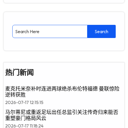
热门新闻
麦克托米奈补时连进两球绝杀布伦特福德 曼联惊险
逆转获胜
2026-07-17 12:15:15
马尔蒂尼或重返足坛出任总监引关注传奇归来能否
重塑豪门格局风云
2026-07-17 11:18:24