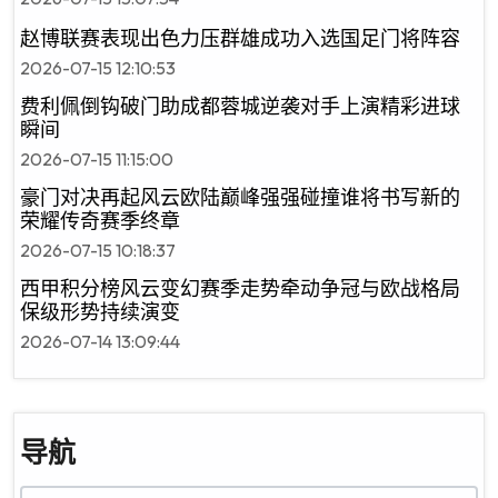
赵博联赛表现出色力压群雄成功入选国足门将阵容
2026-07-15 12:10:53
费利佩倒钩破门助成都蓉城逆袭对手上演精彩进球
瞬间
2026-07-15 11:15:00
豪门对决再起风云欧陆巅峰强强碰撞谁将书写新的
荣耀传奇赛季终章
2026-07-15 10:18:37
西甲积分榜风云变幻赛季走势牵动争冠与欧战格局
保级形势持续演变
2026-07-14 13:09:44
导航