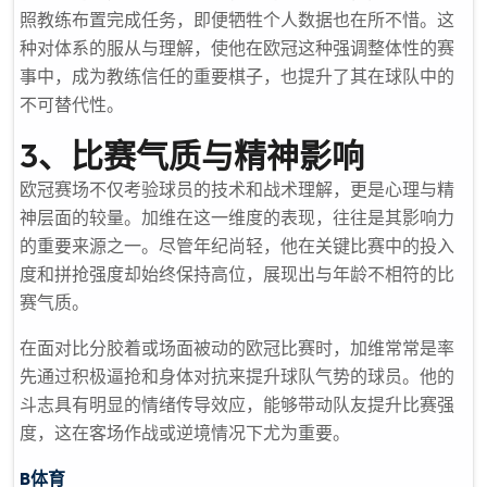
照教练布置完成任务，即便牺牲个人数据也在所不惜。这
种对体系的服从与理解，使他在欧冠这种强调整体性的赛
事中，成为教练信任的重要棋子，也提升了其在球队中的
不可替代性。
3、比赛气质与精神影响
欧冠赛场不仅考验球员的技术和战术理解，更是心理与精
神层面的较量。加维在这一维度的表现，往往是其影响力
的重要来源之一。尽管年纪尚轻，他在关键比赛中的投入
度和拼抢强度却始终保持高位，展现出与年龄不相符的比
赛气质。
在面对比分胶着或场面被动的欧冠比赛时，加维常常是率
先通过积极逼抢和身体对抗来提升球队气势的球员。他的
斗志具有明显的情绪传导效应，能够带动队友提升比赛强
度，这在客场作战或逆境情况下尤为重要。
B体育