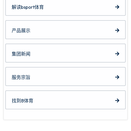
解读bsport体育
产品展示
集团新闻
服务宗旨
找到B体育