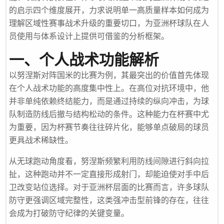
的启示四个维度展开，力求说明单一高质量样本如何成为
理解区域性赛事战术升级的重要切口，为亚洲杯球队在人
员使用与体系设计上提供可借鉴的分析框架。
一、个人战术功能解析
以努涅斯对阵国米的比赛为例，其最突出的价值首先体现
在个人战术功能的高度集中性上。在高位对抗环境中，他
并非单纯依赖终结能力，而是通过持续的纵向冲击，为球
队制造防线后撤与结构松动的条件。这种能力在杯赛中尤
为重要，因为杯赛节奏往往碎片化，能够单点破局的球员
更具战术稀缺性。
从无球跑动角度看，努涅斯频繁利用防线间隙进行斜向拉
扯，这种跑动并不一定直接形成射门，却能迫使对手中后
卫改变站位选择。对于亚洲杯层面的比赛而言，许多球队
防守更强调区域完整性，这类强冲击型前锋的存在，往往
会成为打破防守纪律的关键变量。