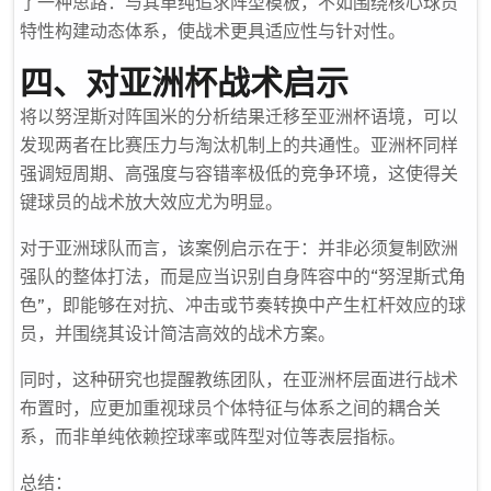
了一种思路：与其单纯追求阵型模板，不如围绕核心球员
特性构建动态体系，使战术更具适应性与针对性。
四、对亚洲杯战术启示
将以努涅斯对阵国米的分析结果迁移至亚洲杯语境，可以
发现两者在比赛压力与淘汰机制上的共通性。亚洲杯同样
强调短周期、高强度与容错率极低的竞争环境，这使得关
键球员的战术放大效应尤为明显。
对于亚洲球队而言，该案例启示在于：并非必须复制欧洲
强队的整体打法，而是应当识别自身阵容中的“努涅斯式角
色”，即能够在对抗、冲击或节奏转换中产生杠杆效应的球
员，并围绕其设计简洁高效的战术方案。
同时，这种研究也提醒教练团队，在亚洲杯层面进行战术
布置时，应更加重视球员个体特征与体系之间的耦合关
系，而非单纯依赖控球率或阵型对位等表层指标。
总结：