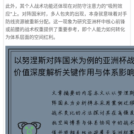
此外，其个人战术功能还体现在对防守注意力的“吸附效
应”上。对阵国米时，多人包夹的出现，本身就意味着对手
防线资源被重新分配。这一现象为研究亚洲杯中核心前锋
或前腰的战术权重提供了重要参考，即个人能力如何转化
为体系层面的空间红利。