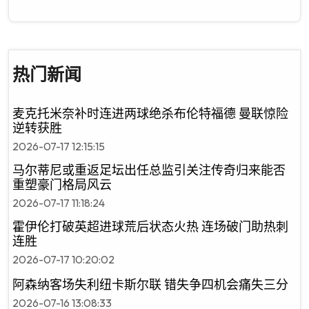
热门新闻
麦克托米奈补时连进两球绝杀布伦特福德 曼联惊险
逆转获胜
2026-07-17 12:15:15
马尔蒂尼或重返足坛出任总监引关注传奇归来能否
重塑豪门格局风云
2026-07-17 11:18:24
霍伊伦打破英超进球荒后状态火热 连场破门助热刺
连胜
2026-07-17 10:20:02
阿森纳客场失利纽卡斯尔联 错失争四机会痛失三分
2026-07-16 13:08:33