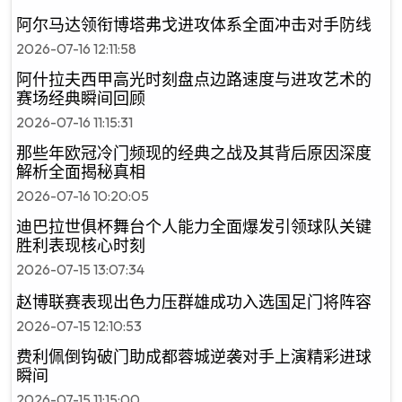
阿尔马达领衔博塔弗戈进攻体系全面冲击对手防线
2026-07-16 12:11:58
阿什拉夫西甲高光时刻盘点边路速度与进攻艺术的
赛场经典瞬间回顾
2026-07-16 11:15:31
那些年欧冠冷门频现的经典之战及其背后原因深度
解析全面揭秘真相
2026-07-16 10:20:05
迪巴拉世俱杯舞台个人能力全面爆发引领球队关键
胜利表现核心时刻
2026-07-15 13:07:34
赵博联赛表现出色力压群雄成功入选国足门将阵容
2026-07-15 12:10:53
费利佩倒钩破门助成都蓉城逆袭对手上演精彩进球
瞬间
2026-07-15 11:15:00