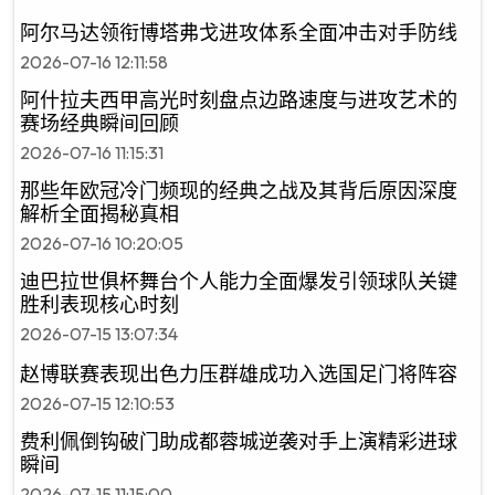
阿尔马达领衔博塔弗戈进攻体系全面冲击对手防线
2026-07-16 12:11:58
阿什拉夫西甲高光时刻盘点边路速度与进攻艺术的
赛场经典瞬间回顾
2026-07-16 11:15:31
那些年欧冠冷门频现的经典之战及其背后原因深度
解析全面揭秘真相
2026-07-16 10:20:05
迪巴拉世俱杯舞台个人能力全面爆发引领球队关键
胜利表现核心时刻
2026-07-15 13:07:34
赵博联赛表现出色力压群雄成功入选国足门将阵容
2026-07-15 12:10:53
费利佩倒钩破门助成都蓉城逆袭对手上演精彩进球
瞬间
2026-07-15 11:15:00