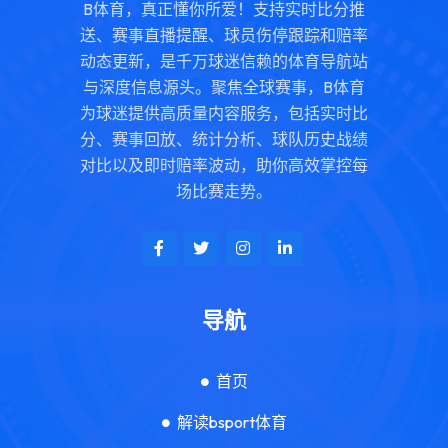
B体育，真正懂你所爱！支持实时比分推
送、赛事直播提醒、球员伤停跟踪和赔率
动态更新，是千万球迷信赖的体育导航站
与深度信息源头。聚焦全球赛事，B体育
为球迷提供高质量内容服务，包括实时比
分、赛事回放、统计分析、球队历史战绩
对比以及即时赔率波动，助你高效掌控每
场比赛走势。
导航
首页
解读bsport体育