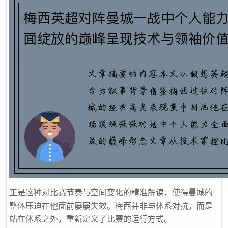
正是这种对比赛节奏与空间变化的精准解读，使得曼城的
整体压迫在他面前屡屡失效。梅西并非与体系对抗，而是
站在体系之外，重新定义了比赛的运行方式。