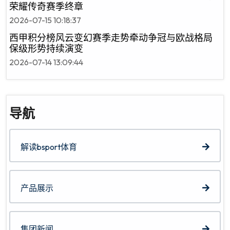
荣耀传奇赛季终章
2026-07-15 10:18:37
西甲积分榜风云变幻赛季走势牵动争冠与欧战格局
保级形势持续演变
2026-07-14 13:09:44
导航
解读bsport体育
产品展示
集团新闻