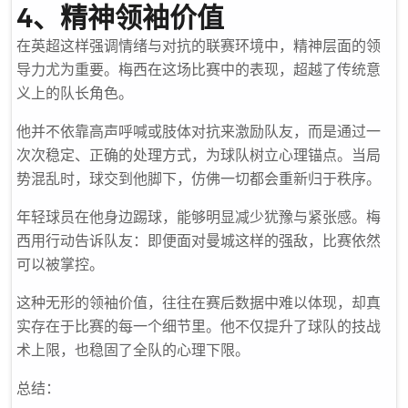
4、精神领袖价值
在英超这样强调情绪与对抗的联赛环境中，精神层面的领
导力尤为重要。梅西在这场比赛中的表现，超越了传统意
义上的队长角色。
他并不依靠高声呼喊或肢体对抗来激励队友，而是通过一
次次稳定、正确的处理方式，为球队树立心理锚点。当局
势混乱时，球交到他脚下，仿佛一切都会重新归于秩序。
年轻球员在他身边踢球，能够明显减少犹豫与紧张感。梅
西用行动告诉队友：即便面对曼城这样的强敌，比赛依然
可以被掌控。
这种无形的领袖价值，往往在赛后数据中难以体现，却真
实存在于比赛的每一个细节里。他不仅提升了球队的技战
术上限，也稳固了全队的心理下限。
总结：