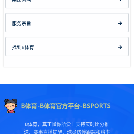
服务宗旨
找到B体育
B体育，真正懂你所爱！支持实时比分推
送、赛事直播提醒、球员伤停跟踪和赔率