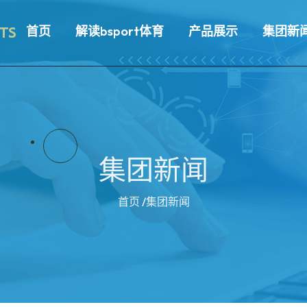
首页
解读bsport体育
产品展示
集团新
集团新闻
首页
/集团新闻