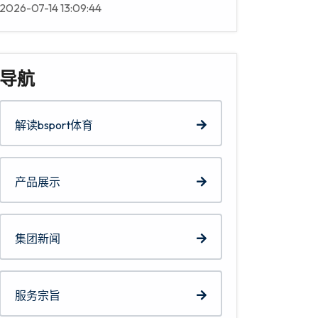
2026-07-14 13:09:44
导航
解读bsport体育
产品展示
集团新闻
服务宗旨