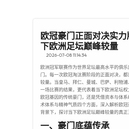
欧冠豪门正面对决实力
下欧洲足坛巅峰较量
2026-07-08 11:14:34
欧洲冠军联赛作为世界足坛最高水平的俱乐
门。每一次欧冠淘汰赛阶段的正面对决，都
较量。当皇马、拜仁、曼城、巴萨、利物浦
一场比赛的结果，更代表着当下欧洲足坛权
欧冠基因的传统豪门，还是凭借资本与体系
术体系与精神气质四个方面，深入解析欧冠
背景下，探讨当下欧洲足坛巅峰较量的真正
一、豪门底蕴传承