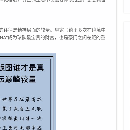
的往往是精神层面的较量。皇家马德里多次在绝境中
NA”成为球队最宝贵的财富，也是豪门之间差距的重