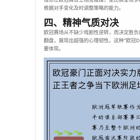
根据对手变化及时调整策略的能力。
四、精神气质对决
欧冠赛场从不缺少戏剧性逆转，而决定胜负
翻盘，展现出超强的心理韧性。这种“欧冠D
要体现。