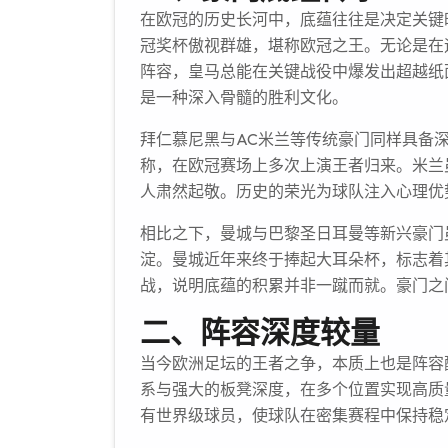
在欧冠的历史长河中，底蕴往往是决定关键
冠奖杯傲视群雄，堪称欧冠之王。无论是在
阵容，皇马总能在关键战役中爆发出超越纸
是一种深入骨髓的胜利文化。
拜仁慕尼黑与AC米兰等传统豪门同样具备
称，在欧冠赛场上多次上演王者归来。米兰
人肃然起敬。历史的荣光为球队注入心理优
相比之下，曼城与巴黎圣日耳曼等新兴豪门
淀。曼城近年来终于捧起大耳朵杯，标志着
战，说明底蕴的积累并非一蹴而就。豪门之
二、阵容深度较量
当今欧洲足坛的王者之争，本质上也是阵容
系与强大的板凳深度，在多个位置实现高质
有世界级球员，使球队在密集赛程中保持稳