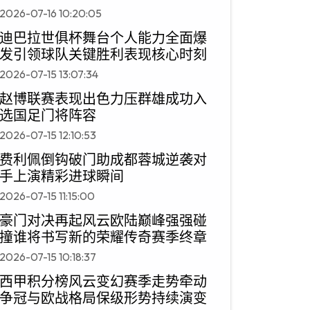
2026-07-16 10:20:05
迪巴拉世俱杯舞台个人能力全面爆
发引领球队关键胜利表现核心时刻
2026-07-15 13:07:34
赵博联赛表现出色力压群雄成功入
选国足门将阵容
2026-07-15 12:10:53
费利佩倒钩破门助成都蓉城逆袭对
手上演精彩进球瞬间
2026-07-15 11:15:00
豪门对决再起风云欧陆巅峰强强碰
撞谁将书写新的荣耀传奇赛季终章
2026-07-15 10:18:37
西甲积分榜风云变幻赛季走势牵动
争冠与欧战格局保级形势持续演变