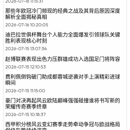
2026-07-16 11:15:31
那些年欧冠冷门频现的经典之战及其背后原因深度
解析全面揭秘真相
2026-07-16 10:20:05
迪巴拉世俱杯舞台个人能力全面爆发引领球队关键
胜利表现核心时刻
2026-07-15 13:07:34
赵博联赛表现出色力压群雄成功入选国足门将阵容
2026-07-15 12:10:53
费利佩倒钩破门助成都蓉城逆袭对手上演精彩进球
瞬间
2026-07-15 11:15:00
豪门对决再起风云欧陆巅峰强强碰撞谁将书写新的
荣耀传奇赛季终章
2026-07-15 10:18:37
西甲积分榜风云变幻赛季走势牵动争冠与欧战格局