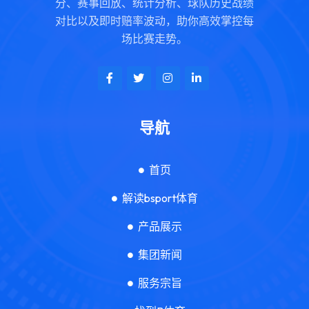
分、赛事回放、统计分析、球队历史战绩
对比以及即时赔率波动，助你高效掌控每
场比赛走势。
导航
首页
解读bsport体育
产品展示
集团新闻
服务宗旨