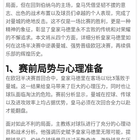
局面，但在回到伯纳乌的主场，皇马凭借坚韧不拔的意
志、出色的战术布置以及球员们卓越的个人表现，完成了
对曼城的绝地反击。这不仅是一场比赛的胜利，更是一种
精神的象征，彰显了皇家马德里永不言败的传统和对荣耀
的不懈追求。本文将从四个方面，详细分析皇家马德里如
何在这场半决赛中逆袭曼城、强势晋级欧冠决赛，再续俱
乐部的辉煌历史。
1、赛前局势与心理准备
在欧冠半决赛首回合中，皇家马德里在客场以1比3落败于
曼城。这一结果给皇马带来了巨大的心理压力，同时也让
球队面临淘汰的危险。赛前分析显示，曼城在控球、传球
以及进攻效率上均占据优势，皇马必须在次回合全力以赴
才能翻盘。
面对如此不利的局面，主教练对球队进行了充分的心理动
员和战术分析。他强调历史赋予皇家马德里无限可能，提