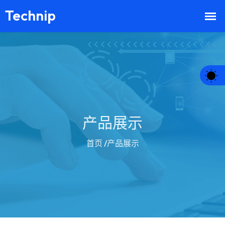
产品展示
首页
/产品展示