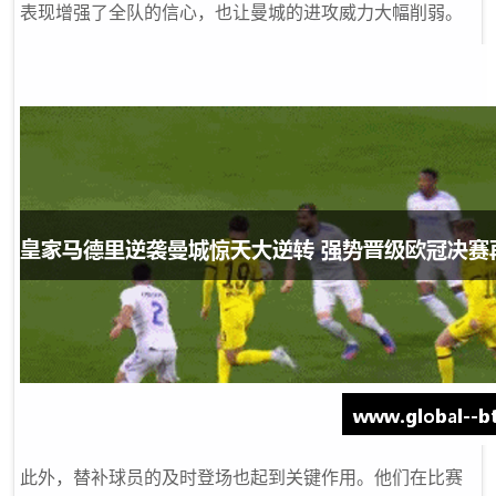
表现增强了全队的信心，也让曼城的进攻威力大幅削弱。
此外，替补球员的及时登场也起到关键作用。他们在比赛