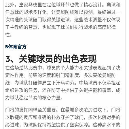
此外，皇家马德里在定位球环节也做了精心设计。角球和
任意球的战术多样化，让曼城防线难以预测，最终通过一
次精准的头球破门取得关键进球。这些战术调整不仅体现
了主教练的智慧，也展现了球员们执行战术的高度纪律
性。
B体育官方
3、关键球员的出色表现
在这场逆转比赛中，球员的个人能力和关键表现起到了决
定性作用。前锋的速度和射门精准度、多次突破曼城防
线，为球队打破僵局立下汗马功劳。中场球员不仅承担起
组织进攻的任务，还在防守中提供了关键拦截和覆盖，成
为球队稳定节奏的核心力量。
门将的发挥同样至关重要。在曼城多次凌厉进攻下，门将
以敏捷的反应和准确的扑救守护了球门，多次化解对手的
必进球，为球队保持希望提供了坚实保障。这种高水平的