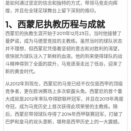
是如何通过坚定的信念和独特的方式，带领马竞走向辉
煌，并且在全球足球舞台上留下深刻的烙印。
1、西蒙尼执教历程与成就
西蒙尼的执教生涯开始于2011年12月23日，当时他接替了
曼萨诺，成为马德里竞技的主教练。虽然当时的球队状态
并不理想，但西蒙尼凭借着坚韧的意志和对胜利的渴望，
很快就为球队注入了新鲜的血液。他的到来使得球队的战
斗精神得到了全面的提升，马竞逐渐走出了低谷，迎来了
新的黄金时代。
从2012年到现在，西蒙尼的马竞已经不仅仅是西甲的顶级
竞争者，更在欧洲赛场上多次崭露头角。西蒙尼的首个重
大成就是2012年率队夺得欧联杯冠军，并且在2013年再度
夺冠，成为马竞历史上首次获得此项荣誉的主教练。随
后，西蒙尼带领球队夺得了2014年西甲联赛冠军，打破了
巴萨和皇马的双头垄断，堪称是西甲历史上的一大震撼。