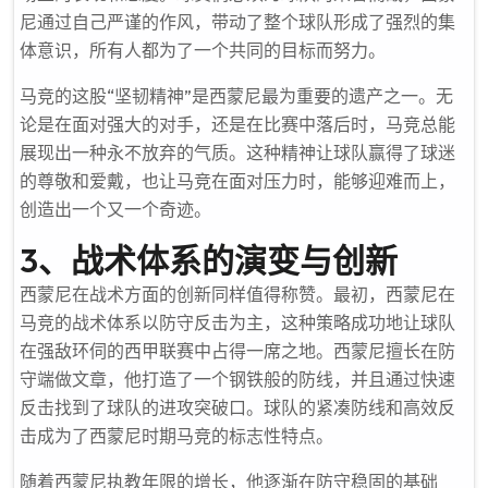
尼通过自己严谨的作风，带动了整个球队形成了强烈的集
体意识，所有人都为了一个共同的目标而努力。
马竞的这股“坚韧精神”是西蒙尼最为重要的遗产之一。无
论是在面对强大的对手，还是在比赛中落后时，马竞总能
展现出一种永不放弃的气质。这种精神让球队赢得了球迷
的尊敬和爱戴，也让马竞在面对压力时，能够迎难而上，
创造出一个又一个奇迹。
3、战术体系的演变与创新
西蒙尼在战术方面的创新同样值得称赞。最初，西蒙尼在
马竞的战术体系以防守反击为主，这种策略成功地让球队
在强敌环伺的西甲联赛中占得一席之地。西蒙尼擅长在防
守端做文章，他打造了一个钢铁般的防线，并且通过快速
反击找到了球队的进攻突破口。球队的紧凑防线和高效反
击成为了西蒙尼时期马竞的标志性特点。
随着西蒙尼执教年限的增长，他逐渐在防守稳固的基础