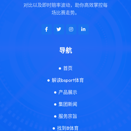
对比以及即时赔率波动，助你高效掌控每
场比赛走势。
导航
首页
解读bsport体育
产品展示
集团新闻
服务宗旨
找到B体育