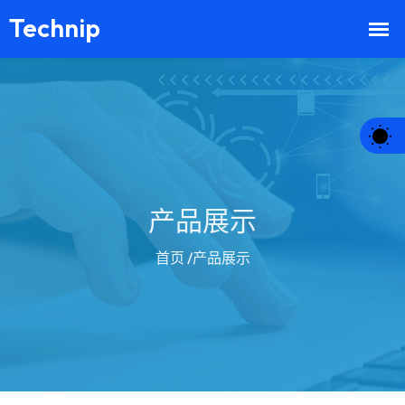
产品展示
首页
/产品展示