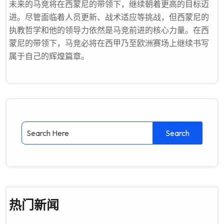
未来的马竞将在西蒙尼的带领下，继续朝着更高的目标迈
进。尽管面临着人员更新、战术适应等挑战，但西蒙尼的
执教哲学和他的领导力依然是马竞前进的核心力量。在西
蒙尼的带领下，马竞必将在西甲乃至欧洲赛场上继续书写
属于自己的辉煌篇章。
热门新闻