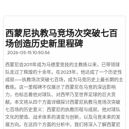
西蒙尼执教马竞场次突破七百
场创造历史新里程碑
2026-05-15 10:50:56
西蒙尼自2011年成为马德里竞技的主教练以来，已带领球
队走过了辉煌的十余年。在2023年，他达成了一个历史性
成就——执教场次突破七百场，成为马竞历史上最长期的主
教练。这一里程碑不仅展示了西蒙尼在马竞的深远影响
力，也标志着他对球队、对西甲乃至世界足球的巨大贡
献。本文将从四个方面详细探讨西蒙尼执教马竞场次突破
七百场的历史意义：西蒙尼的执教历程与成就、他对球队
文化的塑造、战术体系的演变与创新，以及马竞未来的发
展方向。在这四个方面的分析中，我们将深入了解西蒙尼