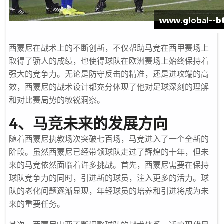
西蒙尼在战术上的不断创新，不仅帮助马竞在西甲赛场上
取得了骄人的成绩，也使得球队在欧洲赛场上始终保持着
强大的竞争力。无论是防守反击的精准，还是进攻端的高
效，西蒙尼的战术设计都充分体现了他对足球深刻的理解
和对比赛局势的敏锐洞察。
4、马竞未来的发展方向
随着西蒙尼执教场次突破七百场，马竞进入了一个全新的
阶段。虽然西蒙尼已经带领球队走过了辉煌的十年，但未
来的马竞依然面临着许多挑战。首先，西蒙尼需要在保持
球队竞争力的同时，引进新的球员，注入更多的活力。球
队的老化问题逐渐显现，年轻球员的培养和引进将成为未
来的重要任务。