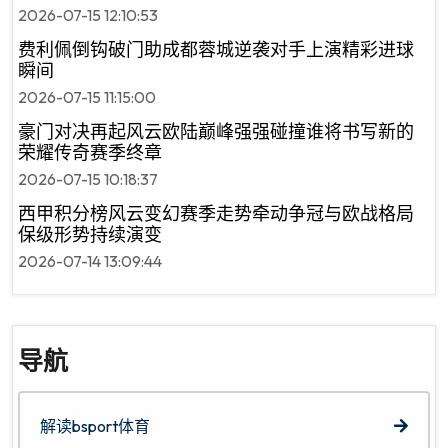
2026-07-15 12:10:53
费利佩倒钩破门助成都蓉城逆袭对手上演精彩进球
瞬间
2026-07-15 11:15:00
豪门对决再起风云欧陆巅峰强强碰撞谁将书写新的
荣耀传奇赛季终章
2026-07-15 10:18:37
西甲积分榜风云变幻赛季走势牵动争冠与欧战格局
保级形势持续演变
2026-07-14 13:09:44
导航
解读bsport体育