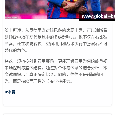
综上所述，从莫德里奇对阵巴萨的表现出发，可以清晰看
到顶级中场在现代足球中的多维影响力。他不仅左右比赛
节奏，还在攻防转换、空间利用和战术执行中扮演着不可
替代的角色。
将这一观察投射到意甲赛场，更能理解意甲为何始终重视
中场控制与整体结构。通过对个体与体系的结合分析，本
文试图揭示：真正决定比赛走向的，往往不是瞬间的闪
光，而是持续而理性的节奏掌控能力。
B体育