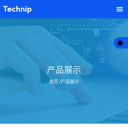
产品展示
首页
/产品展示