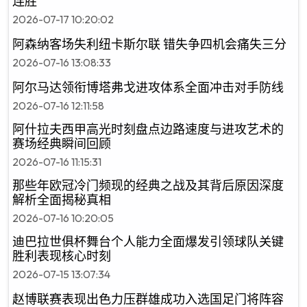
连胜
2026-07-17 10:20:02
阿森纳客场失利纽卡斯尔联 错失争四机会痛失三分
2026-07-16 13:08:33
阿尔马达领衔博塔弗戈进攻体系全面冲击对手防线
2026-07-16 12:11:58
阿什拉夫西甲高光时刻盘点边路速度与进攻艺术的
赛场经典瞬间回顾
2026-07-16 11:15:31
那些年欧冠冷门频现的经典之战及其背后原因深度
解析全面揭秘真相
2026-07-16 10:20:05
迪巴拉世俱杯舞台个人能力全面爆发引领球队关键
胜利表现核心时刻
2026-07-15 13:07:34
赵博联赛表现出色力压群雄成功入选国足门将阵容