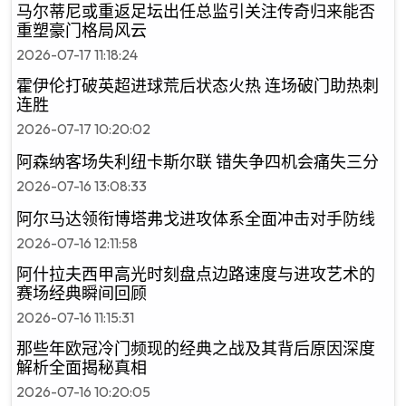
马尔蒂尼或重返足坛出任总监引关注传奇归来能否
重塑豪门格局风云
2026-07-17 11:18:24
霍伊伦打破英超进球荒后状态火热 连场破门助热刺
连胜
2026-07-17 10:20:02
阿森纳客场失利纽卡斯尔联 错失争四机会痛失三分
2026-07-16 13:08:33
阿尔马达领衔博塔弗戈进攻体系全面冲击对手防线
2026-07-16 12:11:58
阿什拉夫西甲高光时刻盘点边路速度与进攻艺术的
赛场经典瞬间回顾
2026-07-16 11:15:31
那些年欧冠冷门频现的经典之战及其背后原因深度
解析全面揭秘真相
2026-07-16 10:20:05