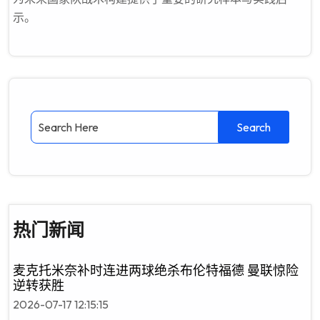
示。
热门新闻
麦克托米奈补时连进两球绝杀布伦特福德 曼联惊险
逆转获胜
2026-07-17 12:15:15