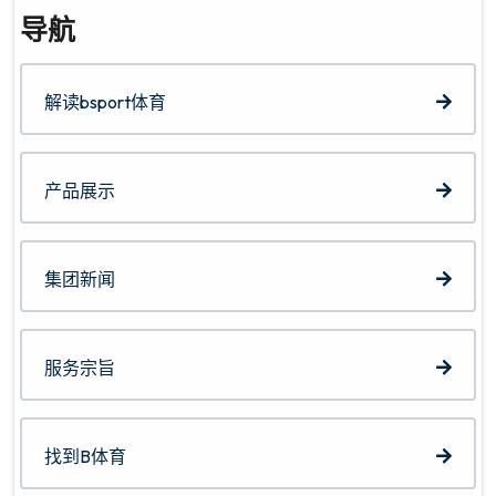
导航
解读bsport体育
产品展示
集团新闻
服务宗旨
找到B体育