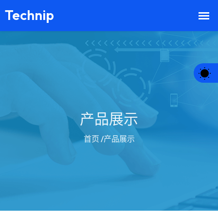
产品展示
首页
/产品展示