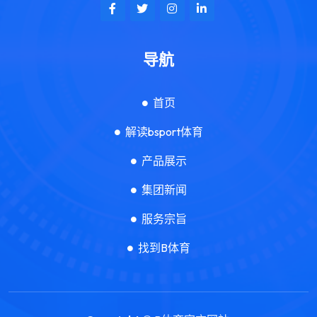
导航
首页
解读bsport体育
产品展示
集团新闻
服务宗旨
找到B体育