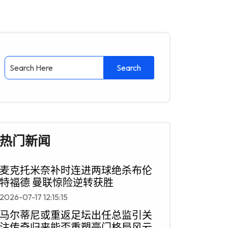
热门新闻
麦克托米奈补时连进两球绝杀布伦
特福德 曼联惊险逆转获胜
2026-07-17 12:15:15
马尔蒂尼或重返足坛出任总监引关
注传奇归来能否重塑豪门格局风云