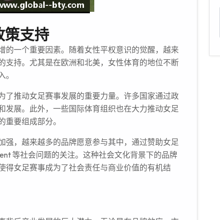
政策支持
增的一个重要因素。随着女性平权意识的觉醒，越来
的支持。尤其是在欧洲和北美，女性体育的地位不断
入。
为了推动女足赛事发展的重要力量。许多国家通过政
和发展。此外，一些国际体育组织也在大力推动女足
的重要组成部分。
加强，越来越多的品牌愿意参与其中，通过赞助女足
ment 等社会问题的关注。这种社会文化背景下的品牌
使得女足赛事成为了社会责任与商业价值的有机结