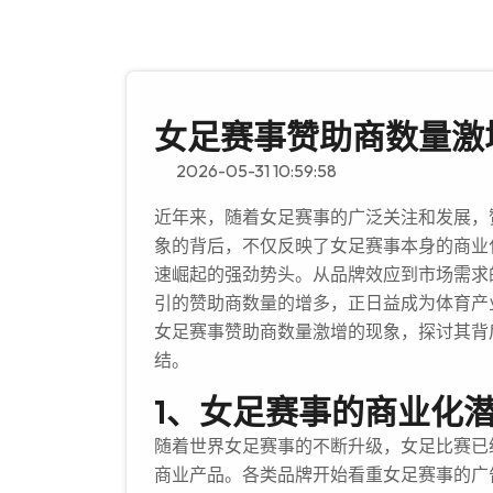
女足赛事赞助商数量激
2026-05-31 10:59:58
近年来，随着女足赛事的广泛关注和发展，
象的背后，不仅反映了女足赛事本身的商业
速崛起的强劲势头。从品牌效应到市场需求
引的赞助商数量的增多，正日益成为体育产
女足赛事赞助商数量激增的现象，探讨其背
结。
1、女足赛事的商业化
随着世界女足赛事的不断升级，女足比赛已
商业产品。各类品牌开始看重女足赛事的广