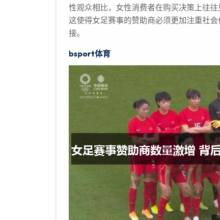
性观众相比，女性消费者在购买决策上往往
这使得女足赛事的赞助商必须更加注重社会
接。
bsport体育