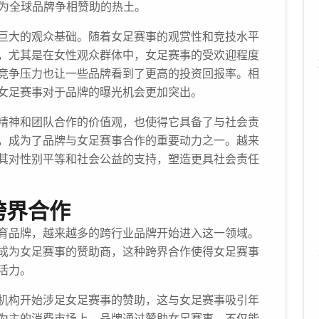
成为全球品牌争相赞助的热土。
巨大的观众基础。随着女足赛事的观赏性和竞技水平
，尤其是在女性观众群体中，女足赛事的受欢迎程度
竞争压力也让一些品牌看到了更高的投资回报率。相
女足赛事对于品牌的曝光机会更加突出。
精神和团队合作的价值观，也使得它具备了与社会责
，成为了品牌与女足赛事合作的重要动力之一。越来
其对性别平等和社会公益的支持，塑造更具社会责任
跨界合作
育品牌，越来越多的跨行业品牌开始进入这一领域。
成为女足赛事的赞助商，这种跨界合作使得女足赛事
活力。
机构开始涉足女足赛事的赞助，这与女足赛事吸引年
为主的消费市场上，品牌通过赞助女足赛事，不仅能