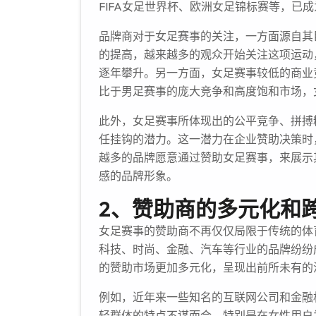
FIFA女足世界杯、欧洲女足锦标赛等，已
品牌商对于女足赛事的关注，一方面源自其
的提高，越来越多的观众开始关注这项运动
逐年攀升。另一方面，女足赛事较低的商业
比于男足赛事的庞大竞争和高度饱和市场，
此外，女足赛事所体现出的公平竞争、拼搏
任挂钩的潜力。这一潜力在企业赞助决策时
越多的品牌愿意通过赞助女足赛事，来展示
感的品牌形象。
2、赞助商的多元化和
女足赛事的赞助商不再仅仅局限于传统的体
科技、时尚、金融、汽车等行业的品牌纷纷
的赞助市场更加多元化，呈现出前所未有的
例如，近年来一些知名的互联网公司和金融
轻群体的特点不谋而合。特别是在女性用户