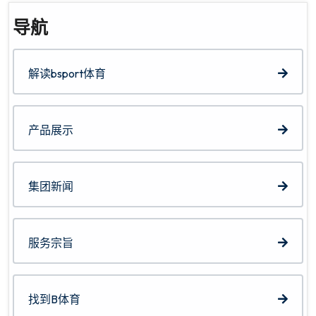
导航
解读bsport体育
产品展示
集团新闻
服务宗旨
找到B体育