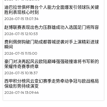
迪巴拉世俱杯舞台个人能力全面爆发引领球队关键
胜利表现核心时刻
2026-07-15 13:07:34
赵博联赛表现出色力压群雄成功入选国足门将阵容
2026-07-15 12:10:53
费利佩倒钩破门助成都蓉城逆袭对手上演精彩进球
瞬间
2026-07-15 11:15:00
豪门对决再起风云欧陆巅峰强强碰撞谁将书写新的
荣耀传奇赛季终章
2026-07-15 10:18:37
西甲积分榜风云变幻赛季走势牵动争冠与欧战格局
保级形势持续演变
2026-07-14 13:09:44