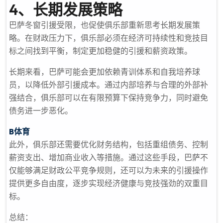
4、长期发展策略
巴萨冬窗引援受限，也促使俱乐部重新思考长期发展策
略。在财政压力下，俱乐部必须在经济可持续性和竞技目
标之间找到平衡，制定更加稳健的引援和薪资政策。
长期来看，巴萨可能会更加依赖青训体系和自我培养球
员，以降低外部引援成本。通过内部培养与合理的外部补
强结合，俱乐部可以在有限预算下保持竞争力，同时避免
债务进一步恶化。
B体育
此外，俱乐部还需要优化财务结构，包括重组债务、控制
薪资支出、增加商业收入等措施。通过这些手段，巴萨不
仅能够满足财政公平竞争规则，还可以为未来的引援操作
提供更多自由度，逐步实现经济健康与竞技强劲的双重目
标。
总结：