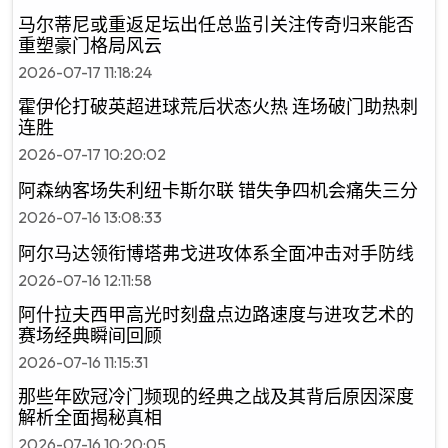
马尔蒂尼或重返足坛出任总监引关注传奇归来能否
重塑豪门格局风云
2026-07-17 11:18:24
霍伊伦打破英超进球荒后状态火热 连场破门助热刺
连胜
2026-07-17 10:20:02
阿森纳客场失利纽卡斯尔联 错失争四机会痛失三分
2026-07-16 13:08:33
阿尔马达领衔博塔弗戈进攻体系全面冲击对手防线
2026-07-16 12:11:58
阿什拉夫西甲高光时刻盘点边路速度与进攻艺术的
赛场经典瞬间回顾
2026-07-16 11:15:31
那些年欧冠冷门频现的经典之战及其背后原因深度
解析全面揭秘真相
2026-07-16 10:20:05