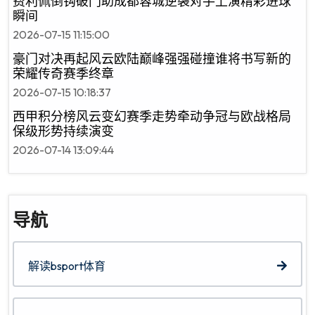
费利佩倒钩破门助成都蓉城逆袭对手上演精彩进球
瞬间
2026-07-15 11:15:00
豪门对决再起风云欧陆巅峰强强碰撞谁将书写新的
荣耀传奇赛季终章
2026-07-15 10:18:37
西甲积分榜风云变幻赛季走势牵动争冠与欧战格局
保级形势持续演变
2026-07-14 13:09:44
导航
解读bsport体育