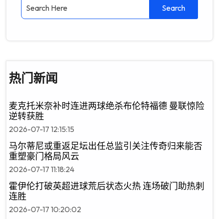
热门新闻
麦克托米奈补时连进两球绝杀布伦特福德 曼联惊险
逆转获胜
2026-07-17 12:15:15
马尔蒂尼或重返足坛出任总监引关注传奇归来能否
重塑豪门格局风云
2026-07-17 11:18:24
霍伊伦打破英超进球荒后状态火热 连场破门助热刺
连胜
2026-07-17 10:20:02