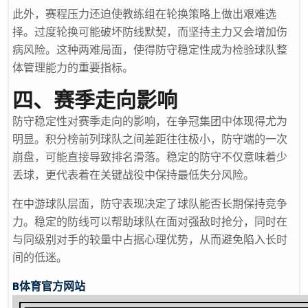
此外，赛程压力还迫使教练组在轮换策略上做出艰难选
择。过度轮换可能破坏防线默契，而坚持主力又会增加伤
病风险。这种两难局面，使得防守稳定性成为检验球队整
体管理能力的重要指标。
四、赛季走向影响
防守稳定性对赛季走向的影响，在争冠集团中体现得尤为
明显。积分榜前列球队之间差距往往极小，防守端的一次
崩盘，可能直接导致排名滑落。稳定的防守不仅意味着少
丢球，更代表着在关键战役中保持最低失分风险。
在中游球队层面，防守表现决定了球队能否长期保持竞争
力。稳定的防线可以帮助球队在面对强敌时抢分，同时在
与同级别对手的较量中占据心理优势，从而避免陷入长时
间的低迷。
B体育官方网站