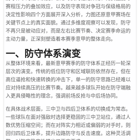
赛程压力的叠加效应，以及防守表现对争冠与保级格局的
决定性影响四个方面展开深入分析，力图还原意甲赛场在
关键节点上的真实面貌。通过多维度观察可以发现，防守
不再只是被动应对，而是左右比赛节奏、决定赛季命运的
主动力量，正深刻塑造着本赛季意甲的整体走向。
一、防守体系演变
从整体环境来看，最新意甲赛季的防守体系正经历一轮深
层次的演变。传统的低位防守和区域联防依然存在，但在
高位逼抢和快速转换的冲击下，单一的防守思路已经难以
应对持续高压的比赛节奏。越来越多球队开始在防守端融
入更具侵略性的理念，强调前场反抢与中后场协同。
在具体战术层面，三中卫与四后卫体系的切换成为常态。
一些球队在面对强敌时选择更稳固的三中卫站位，通过人
数优势压缩空间；而在对阵实力相近或偏弱的对手时，则
回归四后卫体系，提升边路防守与反击速度。这种灵活调