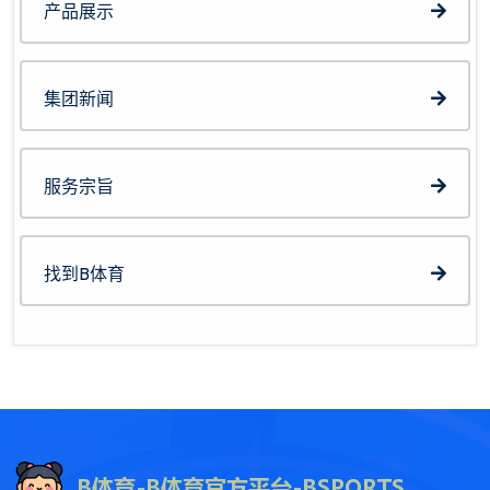
产品展示
集团新闻
服务宗旨
找到B体育