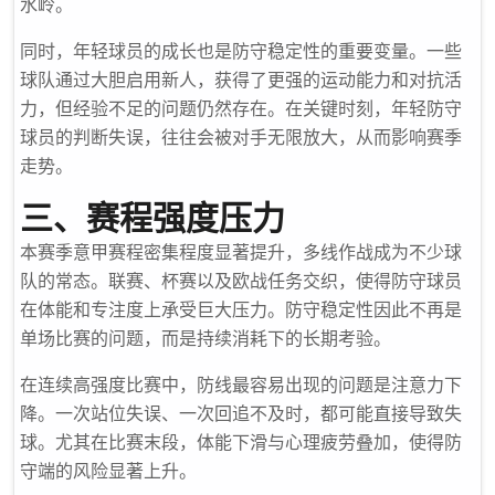
水岭。
同时，年轻球员的成长也是防守稳定性的重要变量。一些
球队通过大胆启用新人，获得了更强的运动能力和对抗活
力，但经验不足的问题仍然存在。在关键时刻，年轻防守
球员的判断失误，往往会被对手无限放大，从而影响赛季
走势。
三、赛程强度压力
本赛季意甲赛程密集程度显著提升，多线作战成为不少球
队的常态。联赛、杯赛以及欧战任务交织，使得防守球员
在体能和专注度上承受巨大压力。防守稳定性因此不再是
单场比赛的问题，而是持续消耗下的长期考验。
在连续高强度比赛中，防线最容易出现的问题是注意力下
降。一次站位失误、一次回追不及时，都可能直接导致失
球。尤其在比赛末段，体能下滑与心理疲劳叠加，使得防
守端的风险显著上升。