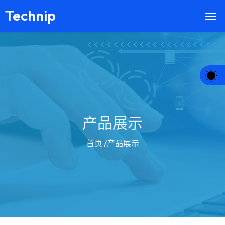
产品展示
首页
/产品展示