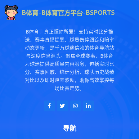
B体育，真正懂你所爱！支持实时比分推
送、赛事直播提醒、球员伤停跟踪和赔率
动态更新，是千万球迷信赖的体育导航站
与深度信息源头。聚焦全球赛事，B体育
为球迷提供高质量内容服务，包括实时比
分、赛事回放、统计分析、球队历史战绩
对比以及即时赔率波动，助你高效掌控每
场比赛走势。
导航