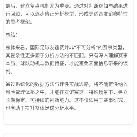
最后，建立复盘机制尤为重要。通过对判断逻辑与结果进
行回顾，可以逐步修正分析模型，形成更适合友谊赛特性
的思考框架。
总结：
总体来看，国际足球友谊赛并非“不可分析”的赛事类型，
其复杂性更多源于分析方法的不匹配。只有深入理解赛事
本质、球队动机与数据特征，才能避免表面信息带来的误
判。
通过系统化的数据方法与理性实战思路，将不确定性纳入
风险管理体系之中，才能在友谊赛这一特殊场景下，建立
长期稳定、可持续的判断能力。这不仅适用于赛事研究，
也有助于提升整体足球分析水平。