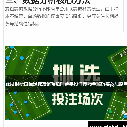
三、数据分析核心方法
友谊赛的数据分析不能简单套用联赛或杯赛模型。由于样
本不稳定，单场数据的权重应适当降低，更应关注长期趋
势与结构性指标。