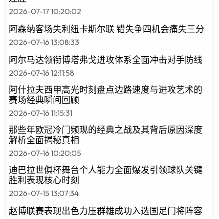
2026-07-17 10:20:02
阿森纳客场失利纽卡斯尔联 错失争四机会痛失三分
2026-07-16 13:08:33
阿尔马达领衔博塔弗戈进攻体系全面冲击对手防线
2026-07-16 12:11:58
阿什拉夫西甲高光时刻盘点边路速度与进攻艺术的
赛场经典瞬间回顾
2026-07-16 11:15:31
那些年欧冠冷门频现的经典之战及其背后原因深度
解析全面揭秘真相
2026-07-16 10:20:05
迪巴拉世俱杯舞台个人能力全面爆发引领球队关键
胜利表现核心时刻
2026-07-15 13:07:34
赵博联赛表现出色力压群雄成功入选国足门将阵容