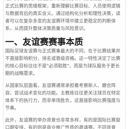
正式比赛的思维框架，重新理解比赛目标、人员使用逻辑
与数据背后的真实含义。通过结构化分析和理性决策，读
者可以在复杂多变的友谊赛环境中建立更稳定的判断体
系，从而提升整体决策质量与风险意识。
一、友谊赛赛事本质
国际足球友谊赛与正式赛事最大的不同，在于比赛结果并
不直接影响积分、排名或晋级资格。这一特性决定了比赛
的核心目标往往不是“必须取胜”，而是为球队服务于更长
期的战略需求。
从国家队层面看，友谊赛通常承担着考察新人、磨合阵
容、尝试战术变化的功能。主教练往往更关注球员在特定
体系下的执行力，而非单场胜负，这直接影响比赛强度与
节奏。
此外，友谊赛的举办背景也非常多样，有的是国际比赛窗
口期安排，有的则是商业推广性质的邀请赛。不同背景