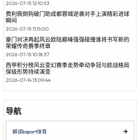
2026-07-15 12:10:53
费利佩倒钩破门助成都蓉城逆袭对手上演精彩进球
瞬间
2026-07-15 11:15:00
豪门对决再起风云欧陆巅峰强强碰撞谁将书写新的
荣耀传奇赛季终章
2026-07-15 10:18:37
西甲积分榜风云变幻赛季走势牵动争冠与欧战格局
保级形势持续演变
2026-07-14 13:09:44
导航
解读bsport体育