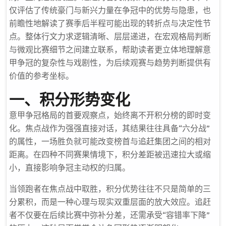
仅评估了传统豪门与新兴力量在争冠中的优势与隐患，也
前瞻性地解读了赛季后半程可能出现的转折点与决定性节
点。整体行文力求逻辑清晰、层层递进，在宏观格局判断
与微观比赛细节之间建立联系，帮助读者更立体地理解意
甲争冠的复杂性与戏剧性，为后续观赛与趋势判断提供有
价值的参考坐标。
一、积分形势变化
意甲争冠格局的首要观察点，始终离不开积分榜的即时变
化。焦点战作为强强直接对话，其结果往往具备“六分战”
的属性，一场胜负就可能改变榜首与追赶集团之间的相对
距离。在四种不同赛果情境下，积分差距被迅速拉大或缩
小，直接影响争冠主动权的归属。
当领跑者在焦点战中取胜，积分优势往往不只是简单的三
分累积，而是一种心理与现实双重层面的放大效应。追赶
者不仅要在后续比赛中弥补分差，还需承受“容错率下降”