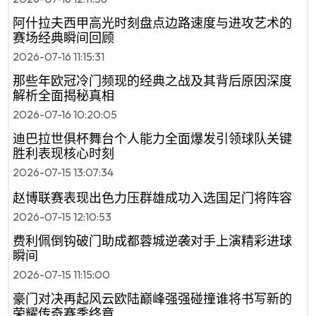
阿什拉夫西甲高光时刻盘点边路速度与进攻艺术的
赛场经典瞬间回顾
2026-07-16 11:15:31
那些年欧冠冷门频现的经典之战及其背后原因深度
解析全面揭秘真相
2026-07-16 10:20:05
迪巴拉世俱杯舞台个人能力全面爆发引领球队关键
胜利表现核心时刻
2026-07-15 13:07:34
赵博联赛表现出色力压群雄成功入选国足门将阵容
2026-07-15 12:10:53
费利佩倒钩破门助成都蓉城逆袭对手上演精彩进球
瞬间
2026-07-15 11:15:00
豪门对决再起风云欧陆巅峰强强碰撞谁将书写新的
荣耀传奇赛季终章