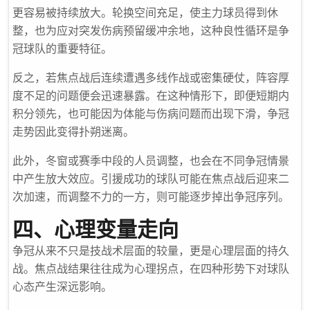
更容易被持续放大。轮换空间充足，使主力球员得到休
整，也为应对突发伤病预留缓冲余地，这种良性循环是争
冠球队的重要特征。
反之，若焦点战后连续遭遇多线作战或密集硬仗，阵容厚
度不足的问题便会迅速暴露。在这种情形下，即便短期内
积分领先，也可能因为体能与伤病问题而出现下滑，争冠
走势因此变得扑朔迷离。
此外，冬窗或赛季中段的人员调整，也会在不同争冠情景
中产生放大效应。引援成功的球队可能在焦点战后迎来二
次加速，而调整不力的一方，则可能逐步掉出争冠序列。
四、心理变量走向
争冠从来不只是技战术层面的较量，更是心理层面的持久
战。焦点战结果往往成为心理拐点，在四种形势下对球队
心态产生深远影响。