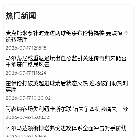
热门新闻
麦克托米奈补时连进两球绝杀布伦特福德 曼联惊险
逆转获胜
2026-07-17 12:15:15
马尔蒂尼或重返足坛出任总监引关注传奇归来能否
重塑豪门格局风云
2026-07-17 11:18:24
霍伊伦打破英超进球荒后状态火热 连场破门助热刺
连胜
2026-07-17 10:20:02
阿森纳客场失利纽卡斯尔联 错失争四机会痛失三分
2026-07-16 13:08:33
阿尔马达领衔博塔弗戈进攻体系全面冲击对手防线
2026-07-16 12:11:58