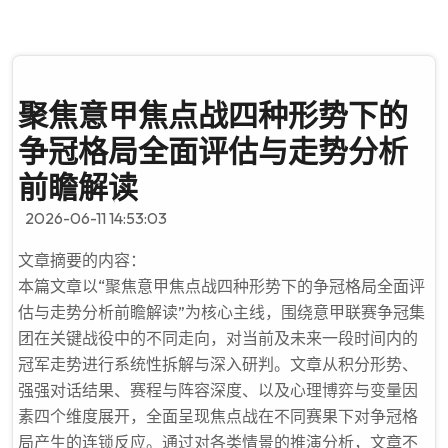
聚焦意甲焦点战四种形势下的
争冠格局全面评估与走势分析
前瞻解读
2026-06-11 14:53:03
文章摘要的内容：
本篇文章以“聚焦意甲焦点战四种形势下的争冠格局全面评
估与走势分析前瞻解读”为核心主线，围绕意甲联赛争冠集
团在关键战役中的不同走向，对当前及未来一段时间内的
冠军走势进行系统性拆解与深入研判。文章从积分形势、
强强对话结果、赛程与阵容深度、以及心理博弈与变量因
素四个维度展开，全面呈现焦点战在不同赛果下对争冠格
局产生的连锁反应。通过对各类情景的推演分析，文章不