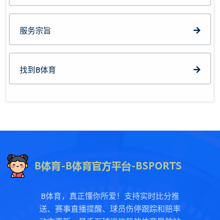
服务宗旨
找到B体育
B体育，真正懂你所爱！支持实时比分推
送、赛事直播提醒、球员伤停跟踪和赔率