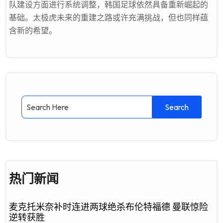
队建设方面进行系统调整，韩国足球依然具备重新崛起的
基础。太极虎未来的重建之路或许充满挑战，但也同样蕴
含新的希望。
热门新闻
麦克托米奈补时连进两球绝杀布伦特福德 曼联惊险
逆转获胜