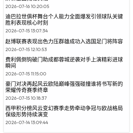
2026-07-16 10:20:05
迪巴拉世俱杯舞台个人能力全面爆发引领球队关键
胜利表现核心时刻
2026-07-15 13:07:34
赵博联赛表现出色力压群雄成功入选国足门将阵容
2026-07-15 12:10:53
费利佩倒钩破门助成都蓉城逆袭对手上演精彩进球
瞬间
2026-07-15 11:15:00
豪门对决再起风云欧陆巅峰强强碰撞谁将书写新的
荣耀传奇赛季终章
2026-07-15 10:18:37
西甲积分榜风云变幻赛季走势牵动争冠与欧战格局
保级形势持续演变
2026-07-14 13:09:44