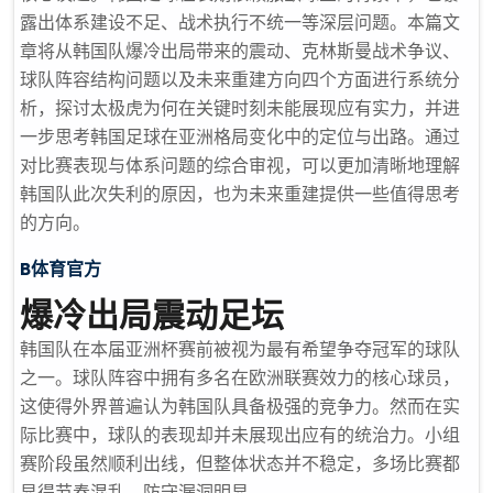
露出体系建设不足、战术执行不统一等深层问题。本篇文
章将从韩国队爆冷出局带来的震动、克林斯曼战术争议、
球队阵容结构问题以及未来重建方向四个方面进行系统分
析，探讨太极虎为何在关键时刻未能展现应有实力，并进
一步思考韩国足球在亚洲格局变化中的定位与出路。通过
对比赛表现与体系问题的综合审视，可以更加清晰地理解
韩国队此次失利的原因，也为未来重建提供一些值得思考
的方向。
B体育官方
爆冷出局震动足坛
韩国队在本届亚洲杯赛前被视为最有希望争夺冠军的球队
之一。球队阵容中拥有多名在欧洲联赛效力的核心球员，
这使得外界普遍认为韩国队具备极强的竞争力。然而在实
际比赛中，球队的表现却并未展现出应有的统治力。小组
赛阶段虽然顺利出线，但整体状态并不稳定，多场比赛都
显得节奏混乱、防守漏洞明显。