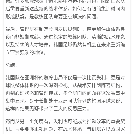
畅。许多旅欧球员在俱乐部中承担不同角色，回到国家队
后需要重新适应新的战术体系。如何在有限的集训时间内
形成默契，是教练团队需要重点解决的问题。
最后，管理层在制定长期发展规划时，应更加注重体系建
设而非短期成绩。通过稳定的教练团队、清晰的战术理念
以及持续的人才培养，韩国足球仍然有机会在未来重新确
立亚洲强队的地位。
总结：
韩国队在亚洲杯的爆冷出局不仅是一次比赛失利，更是对
球队整体体系的一次深刻检视。从战术安排到阵容结构，
再到心理状态和管理模式，多个层面的问题在这次赛事中
集中显现。对于长期处于亚洲强队行列的韩国足球来说，
这样的结果无疑带来了巨大的反思压力。
然而从另一个角度看，失利也可能成为推动改革的重要契
机。只要能够正视问题，在战术体系、青训培养以及国家