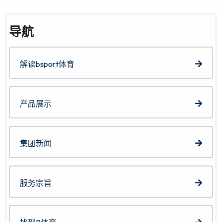
导航
解读bsport体育
产品展示
集团新闻
服务宗旨