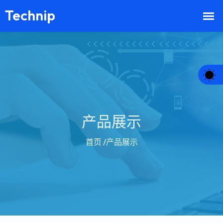
产品展示
首页
/产品展示