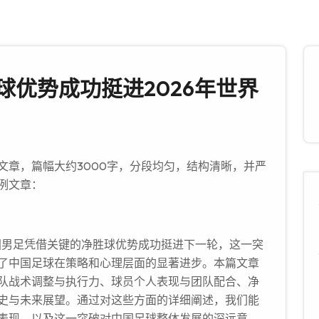
优势成功挺进2026年世界
文章，篇幅大约3000字，分段均匀，结构清晰，并严
例文章：
中国男足凭借关键的净胜球优势成功挺进下一轮，这一突
了中国足球在策略和心理层面的显著进步。本篇文章
队战术调整与执行力、球员个人表现与团队配合、净
史与未来展望。通过对这些方面的详细阐述，我们能
表现，以及这一突破对中国足球整体发展的深远意