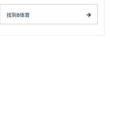
找到B体育