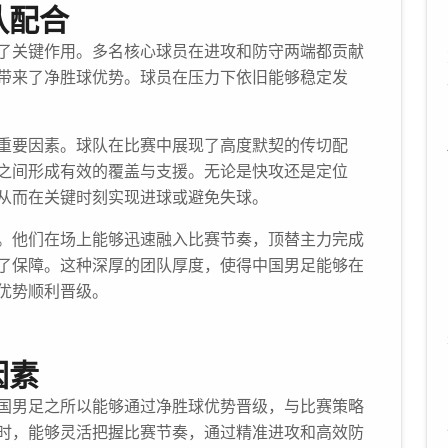
队配合
了关键作用。多名核心球员在进攻和防守两端都贡献
带来了净胜球优势。球员在压力下依旧能够稳定发
重要因素。球队在比赛中展现了高度默契的传切配
之间形成有效的覆盖与支援。无论是快攻还是定位
从而在关键时刻实现进球或避免失球。
。他们在场上能够迅速融入比赛节奏，顶替主力完成
了保障。这种深厚的团队厚度，使得中国男足能够在
优势顺利晋级。
因素
国男足之所以能够通过净胜球优势晋级，与比赛策略
时，能够灵活把握比赛节奏，通过精准进攻和高效防