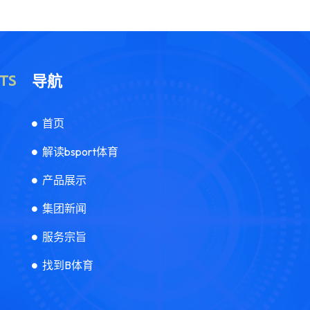
导航
首页
解读bsport体育
产品展示
集团新闻
服务宗旨
找到B体育