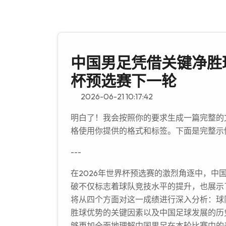
中国男足凭借关键净胜球
杯预选赛下一轮
2026-06-21 10:17:42
明白了！我会按照你的要求生成一篇完整的
格使用你提供的格式和标签。下面是完整示
---
在2026年世界杯预选赛的激烈角逐中，
破不仅标志着球队竞技水平的提升，也展示
将从四个方面对这一成绩进行深入分析：球
胜球优势的关键因素以及中国足球发展的历
够更加全面地理解中国男足在本轮比赛中的