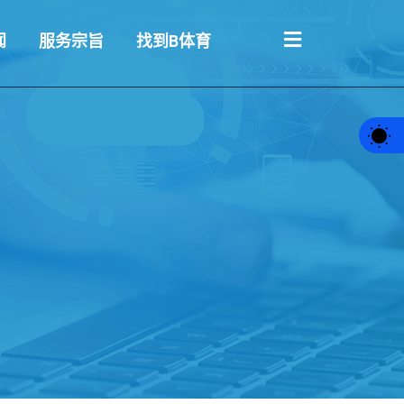
闻
服务宗旨
找到B体育