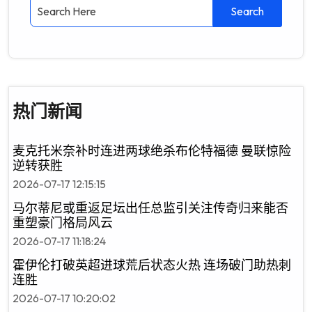
热门新闻
麦克托米奈补时连进两球绝杀布伦特福德 曼联惊险
逆转获胜
2026-07-17 12:15:15
马尔蒂尼或重返足坛出任总监引关注传奇归来能否
重塑豪门格局风云
2026-07-17 11:18:24
霍伊伦打破英超进球荒后状态火热 连场破门助热刺
连胜
2026-07-17 10:20:02