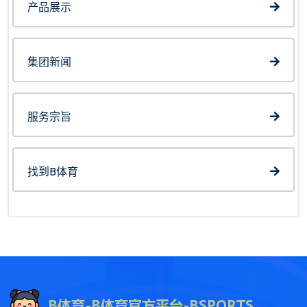
产品展示
集团新闻
服务宗旨
找到B体育