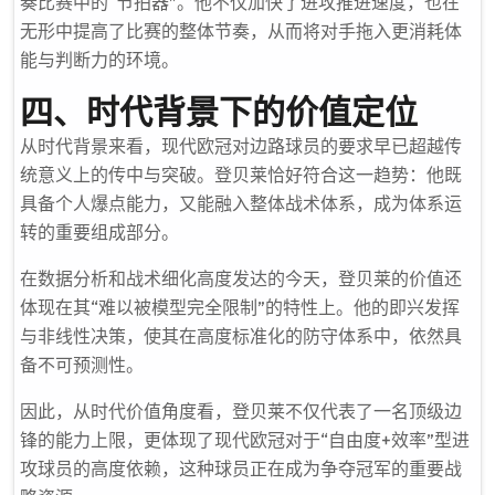
奏比赛中的“节拍器”。他不仅加快了进攻推进速度，也在
无形中提高了比赛的整体节奏，从而将对手拖入更消耗体
能与判断力的环境。
四、时代背景下的价值定位
从时代背景来看，现代欧冠对边路球员的要求早已超越传
统意义上的传中与突破。登贝莱恰好符合这一趋势：他既
具备个人爆点能力，又能融入整体战术体系，成为体系运
转的重要组成部分。
在数据分析和战术细化高度发达的今天，登贝莱的价值还
体现在其“难以被模型完全限制”的特性上。他的即兴发挥
与非线性决策，使其在高度标准化的防守体系中，依然具
备不可预测性。
因此，从时代价值角度看，登贝莱不仅代表了一名顶级边
锋的能力上限，更体现了现代欧冠对于“自由度+效率”型进
攻球员的高度依赖，这种球员正在成为争夺冠军的重要战