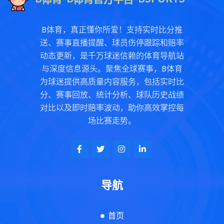
B体育，真正懂你所爱！支持实时比分推
送、赛事直播提醒、球员伤停跟踪和赔率
动态更新，是千万球迷信赖的体育导航站
与深度信息源头。聚焦全球赛事，B体育
为球迷提供高质量内容服务，包括实时比
分、赛事回放、统计分析、球队历史战绩
对比以及即时赔率波动，助你高效掌控每
场比赛走势。
导航
首页