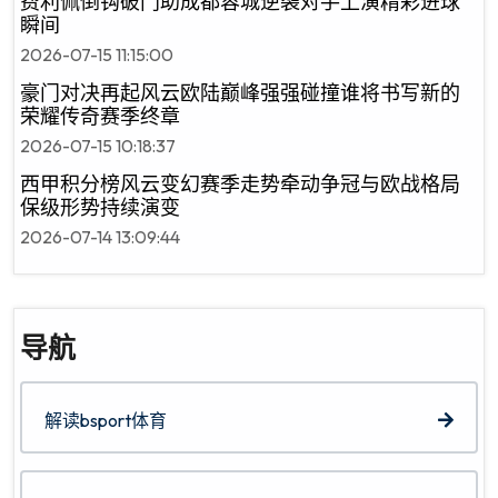
费利佩倒钩破门助成都蓉城逆袭对手上演精彩进球
瞬间
2026-07-15 11:15:00
豪门对决再起风云欧陆巅峰强强碰撞谁将书写新的
荣耀传奇赛季终章
2026-07-15 10:18:37
西甲积分榜风云变幻赛季走势牵动争冠与欧战格局
保级形势持续演变
2026-07-14 13:09:44
导航
解读bsport体育