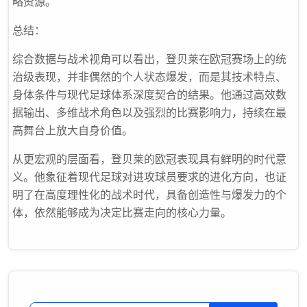
略资源。
总结：
综合数据与战术视角可以看出，登贝莱在欧冠赛场上的统
治级表现，并非偶然的个人状态爆发，而是其技术特点、
身体条件与现代足球体系深度契合的结果。他通过高效数
据输出、多维战术角色以及强烈的比赛影响力，持续在最
高舞台上放大自身价值。
从更宏观的层面看，登贝莱的欧冠表现具有鲜明的时代意
义。他象征着现代足球对进攻球员要求的进化方向，也证
明了在高度理性化的战术时代，具备创造性与爆发力的个
体，依然能够成为决定比赛走向的核心力量。