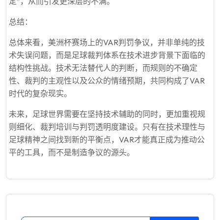
定”，从而引发更深层的不满。
总结：
总体来看，美洲杯赛场上的VAR判罚争议，并非单纯的技
术失误问题，而是足球裁判体系在技术进步背景下面临的
结构性挑战。技术无法替代人的判断，而规则的不确定
性、裁判的主观性以及公众的情绪预期，共同构成了VAR
时代的复杂现实。
未来，足球世界需要在坚持技术辅助的同时，更加重视规
则细化、裁判培训与判罚透明度建设。只有在技术理性与
足球精神之间找到新的平衡点，VAR才能真正成为推动公
平的工具，而不是制造争议的源头。