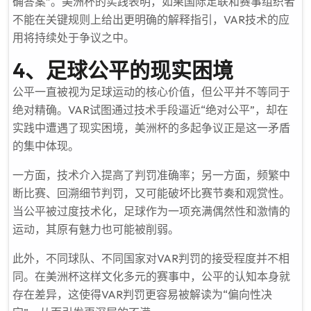
确答案”。美洲杯的实践表明，如果国际足联和赛事组织者
不能在关键规则上给出更明确的解释指引，VAR技术的应
用将持续处于争议之中。
4、足球公平的现实困境
公平一直被视为足球运动的核心价值，但公平并不等同于
绝对精确。VAR试图通过技术手段逼近“绝对公平”，却在
实践中遭遇了现实困境，美洲杯的多起争议正是这一矛盾
的集中体现。
一方面，技术介入提高了判罚准确率；另一方面，频繁中
断比赛、回溯细节判罚，又可能破坏比赛节奏和观赏性。
当公平被过度技术化，足球作为一项充满偶然性和激情的
运动，其原有魅力也可能被削弱。
此外，不同球队、不同国家对VAR判罚的接受程度并不相
同。在美洲杯这样文化多元的赛事中，公平的认知本身就
存在差异，这使得VAR判罚更容易被解读为“偏向性决