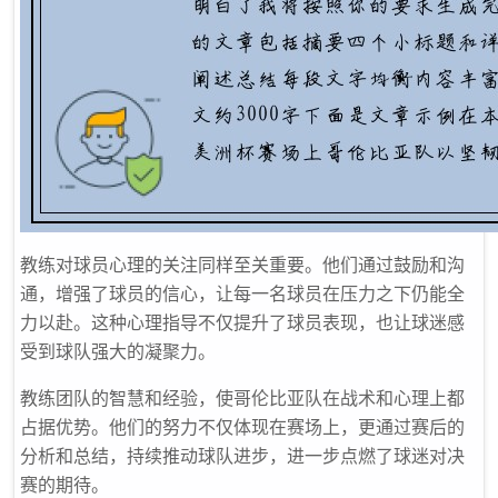
教练对球员心理的关注同样至关重要。他们通过鼓励和沟
通，增强了球员的信心，让每一名球员在压力之下仍能全
力以赴。这种心理指导不仅提升了球员表现，也让球迷感
受到球队强大的凝聚力。
教练团队的智慧和经验，使哥伦比亚队在战术和心理上都
占据优势。他们的努力不仅体现在赛场上，更通过赛后的
分析和总结，持续推动球队进步，进一步点燃了球迷对决
赛的期待。