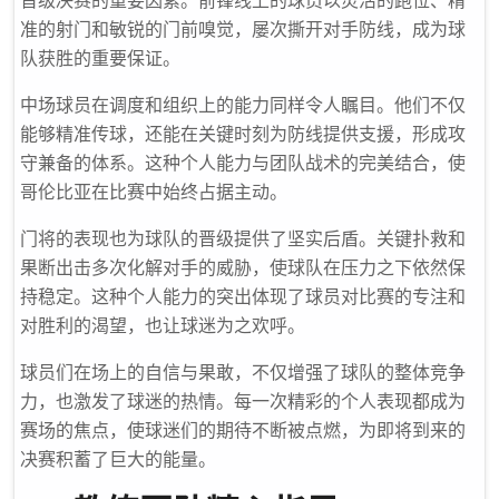
晋级决赛的重要因素。前锋线上的球员以灵活的跑位、精
准的射门和敏锐的门前嗅觉，屡次撕开对手防线，成为球
队获胜的重要保证。
中场球员在调度和组织上的能力同样令人瞩目。他们不仅
能够精准传球，还能在关键时刻为防线提供支援，形成攻
守兼备的体系。这种个人能力与团队战术的完美结合，使
哥伦比亚在比赛中始终占据主动。
门将的表现也为球队的晋级提供了坚实后盾。关键扑救和
果断出击多次化解对手的威胁，使球队在压力之下依然保
持稳定。这种个人能力的突出体现了球员对比赛的专注和
对胜利的渴望，也让球迷为之欢呼。
球员们在场上的自信与果敢，不仅增强了球队的整体竞争
力，也激发了球迷的热情。每一次精彩的个人表现都成为
赛场的焦点，使球迷们的期待不断被点燃，为即将到来的
决赛积蓄了巨大的能量。