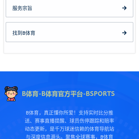
服务宗旨
找到B体育
B体育，真正懂你所爱！支持实时比分推
送、赛事直播提醒、球员伤停跟踪和赔率
动态更新，是千万球迷信赖的体育导航站
与深度信息源头。聚焦全球赛事，B体育