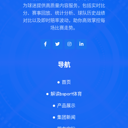
为球迷提供高质量内容服务，包括实时比
分、赛事回放、统计分析、球队历史战绩
对比以及即时赔率波动，助你高效掌控每
场比赛走势。
导航
首页
解读bsport体育
产品展示
集团新闻