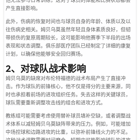
他无法参与日常训练，这对于球员的体能和比赛状态都会
产生直接影响。
此外，伤病的恢复时间也与球员自身的年龄、体质以及以
往伤病史相关。姆贝乌莫虽然年轻且身体素质良好，但韧
带损伤的复原周期较长，这可能影响他赛季下半段的出场
表现和状态调整。俱乐部医疗团队已经制定了详细的康复
计划，以确保他能够安全回归赛场。
2、对球队战术影响
姆贝乌莫的缺席对布伦特福德的战术布局产生了直接冲
击。作为球队的前锋核心，他不仅是得分的主要来源，同
时也承担着前场的进攻组织任务。失去这样的关键球员，
球队需要重新调整攻击线的组合和进攻方式。
教练组可能需要考虑使用替补球员填补空缺，或者调整战
术体系以减轻姆贝乌莫缺阵带来的压力。例如，可能增加
中场控球和边路进攻的比重，以弥补前锋线火力的不足。