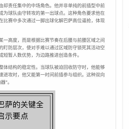
由却责任集中的中场角色。他并非单纯的前插型中前
成为球队由守转攻的第一出球点。这种角色要求他在
在比赛中多次通过一脚出球化解巴萨高位逼抢，体现
某一高度，而是根据比赛节奏在后腰与前腰区域之间
的盯防层次，使对手难以通过区域防守锁死其活动空
成短暂人数优势，为边路推进创造条件。
整体结构的稳定性。当球队被迫回收防守时，他能够
速进攻时，他又能第一时间前插参与组织。这种双向
器”。