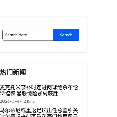
热门新闻
麦克托米奈补时连进两球绝杀布伦
特福德 曼联惊险逆转获胜
2026-07-17 12:15:15
马尔蒂尼或重返足坛出任总监引关
注传奇归来能否重塑豪门格局风云