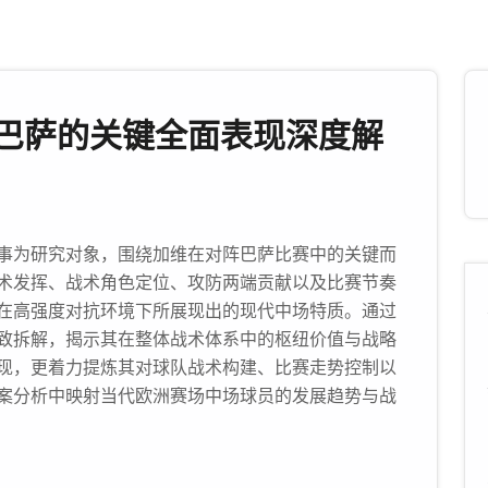
巴萨的关键全面表现深度解
事为研究对象，围绕加维在对阵巴萨比赛中的关键而
术发挥、战术角色定位、攻防两端贡献以及比赛节奏
在高强度对抗环境下所展现出的现代中场特质。通过
致拆解，揭示其在整体战术体系中的枢纽价值与战略
现，更着力提炼其对球队战术构建、比赛走势控制以
案分析中映射当代欧洲赛场中场球员的发展趋势与战