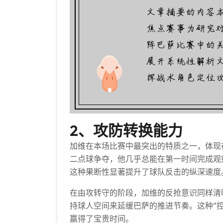
2、攻防转换能力
加维在本场比赛中最突出的特质之一，体现
二点球争夺，他几乎总能在第一时间完成观
这种果断性显著提升了球队反击的纵深速度
在由攻转守的阶段，加维的反抢意识同样清
持球人空间来延缓巴萨的推进节奏。这种“
赢得了宝贵时间。