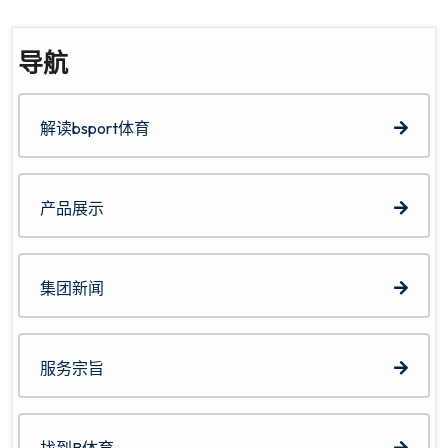
导航
解读bsport体育
产品展示
集团新闻
服务宗旨