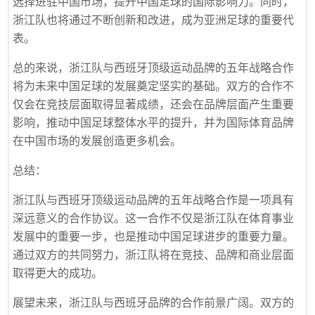
选择进驻中国市场，提升中国足球的国际影响力。同时，
浙江队也将通过不断创新和改进，成为亚洲足球的重要代
表。
总的来说，浙江队与西班牙顶级运动品牌的五年战略合作
将为未来中国足球的发展奠定坚实的基础。双方的合作不
仅会在竞技层面取得显著成绩，还会在品牌层面产生重要
影响，推动中国足球整体水平的提升，并为国际体育品牌
在中国市场的发展创造更多机会。
总结：
浙江队与西班牙顶级运动品牌的五年战略合作是一项具有
深远意义的合作协议。这一合作不仅是浙江队在体育事业
发展中的重要一步，也是推动中国足球进步的重要力量。
通过双方的共同努力，浙江队将在竞技、品牌和商业层面
取得更大的成功。
展望未来，浙江队与西班牙品牌的合作前景广阔。双方的