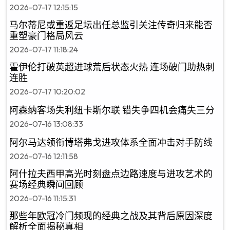
2026-07-17 12:15:15
马尔蒂尼或重返足坛出任总监引关注传奇归来能否
重塑豪门格局风云
2026-07-17 11:18:24
霍伊伦打破英超进球荒后状态火热 连场破门助热刺
连胜
2026-07-17 10:20:02
阿森纳客场失利纽卡斯尔联 错失争四机会痛失三分
2026-07-16 13:08:33
阿尔马达领衔博塔弗戈进攻体系全面冲击对手防线
2026-07-16 12:11:58
阿什拉夫西甲高光时刻盘点边路速度与进攻艺术的
赛场经典瞬间回顾
2026-07-16 11:15:31
那些年欧冠冷门频现的经典之战及其背后原因深度
解析全面揭秘真相