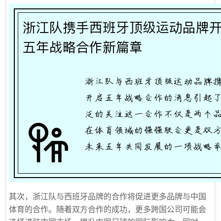
其次，浙江队与西班牙品牌的合作将促进更多品牌与中国
体育的合作。随着双方合作的成功，更多跨国公司可能会