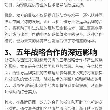
项目，为球队提供专业的技术指导与数据支持。
最终，双方的目标不仅是提升球队竞技水平，还包括共同
推动中国足球的发展。浙江队和西班牙顶级运动品牌的合
作，将有助于引进先进的足球理念和技术，通过更高水平
的训练与比赛，帮助中国足球整体水平的提升。这种合作
模式，也为未来的体育产业发展提供了可借鉴的样本。
3、五年战略合作的深远影响
浙江队与西班牙顶级运动品牌的五年战略合作将产生深远
的影响，尤其是在竞技层面和品牌层面。首先，在竞技层
面，西班牙品牌提供的先进运动装备和技术支持将直接提
升浙江队的竞技表现。随着技术的不断升级和新装备的引
入，球员在训练和比赛中的表现将得到显著提高，从而提
升球队的综合实力。
其次，在品牌层面，双方的合作为浙江队开辟了全新的商
业模式。通过与全球知名品牌的深度合作，浙江队不仅能