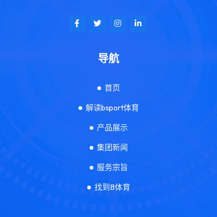
导航
首页
解读bsport体育
产品展示
集团新闻
服务宗旨
找到B体育